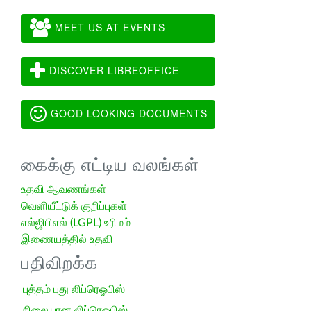
MEET US AT EVENTS
DISCOVER LIBREOFFICE
GOOD LOOKING DOCUMENTS
கைக்கு எட்டிய வலங்கள்
உதவி ஆவணங்கள்
வெளியீட்டுக் குறிப்புகள்
எல்ஜிபிஎல் (LGPL) உரிமம்
இணையத்தில் உதவி
பதிவிறக்க
புத்தம் புது லிப்ரெஓபிஸ்
நிலையான லிப்ரெஓபிஸ்