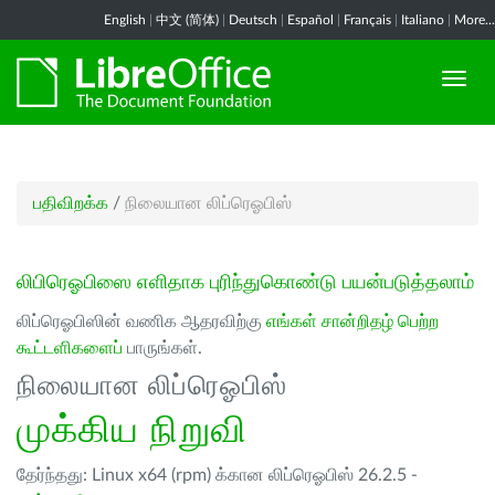
English
|
中文 (简体)
|
Deutsch
|
Español
|
Français
|
Italiano
|
More...
பதிவிறக்க
/
நிலையான லிப்ரெஓபிஸ்
லிபிரெஓபிஸை எளிதாக புரிந்துகொண்டு பயன்படுத்தலாம்
லிப்ரெஓபிஸின் வணிக ஆதரவிற்கு
எங்கள் சான்றிதழ் பெற்ற
கூட்டளிகளைப்
பாருங்கள்.
நிலையான லிப்ரெஓபிஸ்
முக்கிய நிறுவி
தேர்ந்தது: Linux x64 (rpm) க்கான லிப்ரெஓபிஸ் 26.2.5 -