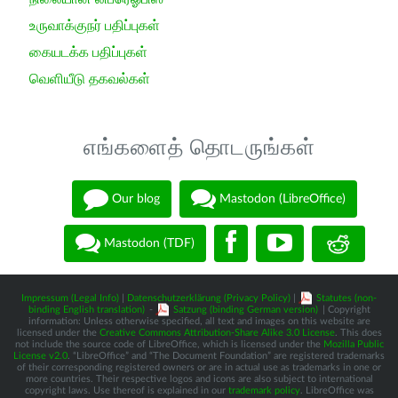
உருவாக்குநர் பதிப்புகள்
கையடக்க பதிப்புகள்
வெளியீடு தகவல்கள்
எங்களைத் தொடருங்கள்
Our blog
Mastodon (LibreOffice)
Mastodon (TDF)
Impressum (Legal Info)
|
Datenschutzerklärung (Privacy Policy)
|
Statutes (non-
binding English translation)
-
Satzung (binding German version)
| Copyright
information: Unless otherwise specified, all text and images on this website are
licensed under the
Creative Commons Attribution-Share Alike 3.0 License
. This does
not include the source code of LibreOffice, which is licensed under the
Mozilla Public
License v2.0
. “LibreOffice” and “The Document Foundation” are registered trademarks
of their corresponding registered owners or are in actual use as trademarks in one or
more countries. Their respective logos and icons are also subject to international
copyright laws. Use thereof is explained in our
trademark policy
. LibreOffice was