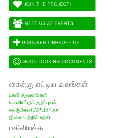
JOIN THE PROJECT!
MEET US AT EVENTS
DISCOVER LIBREOFFICE
GOOD LOOKING DOCUMENTS
கைக்கு எட்டிய வலங்கள்
உதவி ஆவணங்கள்
வெளியீட்டுக் குறிப்புகள்
எல்ஜிபிஎல் (LGPL) உரிமம்
இணையத்தில் உதவி
பதிவிறக்க