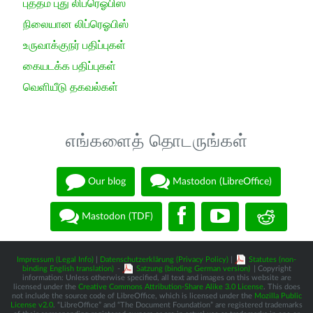
புத்தம் புது லிப்ரெஓபிஸ்
நிலையான லிப்ரெஓபிஸ்
உருவாக்குநர் பதிப்புகள்
கையடக்க பதிப்புகள்
வெளியீடு தகவல்கள்
எங்களைத் தொடருங்கள்
Our blog
Mastodon (LibreOffice)
Mastodon (TDF)
Impressum (Legal Info)
|
Datenschutzerklärung (Privacy Policy)
|
Statutes (non-
binding English translation)
-
Satzung (binding German version)
| Copyright
information: Unless otherwise specified, all text and images on this website are
licensed under the
Creative Commons Attribution-Share Alike 3.0 License
. This does
not include the source code of LibreOffice, which is licensed under the
Mozilla Public
License v2.0
. “LibreOffice” and “The Document Foundation” are registered trademarks