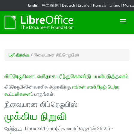
English
|
中文 (简体)
|
Deutsch
|
Español
|
Français
|
Italiano
|
More...
பதிவிறக்க
/
நிலையான லிப்ரெஓபிஸ்
லிபிரெஓபிஸை எளிதாக புரிந்துகொண்டு பயன்படுத்தலாம்
லிப்ரெஓபிஸின் வணிக ஆதரவிற்கு
எங்கள் சான்றிதழ் பெற்ற
கூட்டளிகளைப்
பாருங்கள்.
நிலையான லிப்ரெஓபிஸ்
முக்கிய நிறுவி
தேர்ந்தது: Linux x64 (rpm) க்கான லிப்ரெஓபிஸ் 26.2.5 -