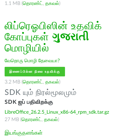
1.1 MB (
தொரண்ட்
,
தகவல்
)
லிப்ரெஓபிஸின் உதவிக்
கோப்புகள்
ગુજરાતી
மொழியில்
வேறொரு மொழி தேவையா?
இணைப்பில்லா நிலை உதவிக்கு
3.2 MB (
தொரண்ட்
,
தகவல்
)
SDK யும் நிரல்மூலமும்
SDK ஐப் பதிவிறக்கு
LibreOffice_26.2.5_Linux_x86-64_rpm_sdk.tar.gz
27 MB (
தொரண்ட்
,
தகவல்
)
இயங்குதளங்கள்