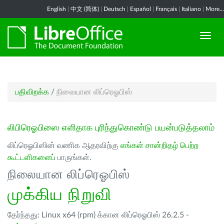
English
|
中文 (简体)
|
Deutsch
|
Español
|
Français
|
Italiano
|
More...
பதிவிறக்க
/
நிலையான லிப்ரெஓபிஸ்
லிபிரெஓபிஸை எளிதாக புரிந்துகொண்டு பயன்படுத்தலாம்
லிப்ரெஓபிஸின் வணிக ஆதரவிற்கு
எங்கள் சான்றிதழ் பெற்ற
கூட்டளிகளைப்
பாருங்கள்.
நிலையான லிப்ரெஓபிஸ்
முக்கிய நிறுவி
தேர்ந்தது: Linux x64 (rpm) க்கான லிப்ரெஓபிஸ் 26.2.5 -