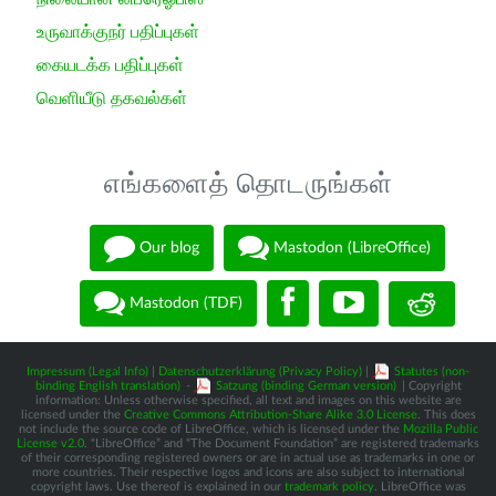
உருவாக்குநர் பதிப்புகள்
கையடக்க பதிப்புகள்
வெளியீடு தகவல்கள்
எங்களைத் தொடருங்கள்
Our blog
Mastodon (LibreOffice)
Mastodon (TDF)
Impressum (Legal Info)
|
Datenschutzerklärung (Privacy Policy)
|
Statutes (non-
binding English translation)
-
Satzung (binding German version)
| Copyright
information: Unless otherwise specified, all text and images on this website are
licensed under the
Creative Commons Attribution-Share Alike 3.0 License
. This does
not include the source code of LibreOffice, which is licensed under the
Mozilla Public
License v2.0
. “LibreOffice” and “The Document Foundation” are registered trademarks
of their corresponding registered owners or are in actual use as trademarks in one or
more countries. Their respective logos and icons are also subject to international
copyright laws. Use thereof is explained in our
trademark policy
. LibreOffice was