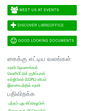
MEET US AT EVENTS
DISCOVER LIBREOFFICE
GOOD LOOKING DOCUMENTS
கைக்கு எட்டிய வலங்கள்
உதவி ஆவணங்கள்
வெளியீட்டுக் குறிப்புகள்
எல்ஜிபிஎல் (LGPL) உரிமம்
இணையத்தில் உதவி
பதிவிறக்க
புத்தம் புது லிப்ரெஓபிஸ்
நிலையான லிப்ரெஓபிஸ்