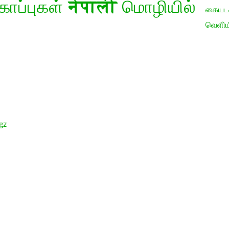
கோப்புகள்
नेपाली
மொழியில்
கையடக்
வெளிய
gz