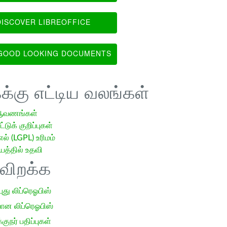
ISCOVER LIBREOFFICE
OOD LOOKING DOCUMENTS
க்கு எட்டிய வலங்கள்
ஆவணங்கள்
்டுக் குறிப்புகள்
எல் (LGPL) உரிமம்
்தில் உதவி
ிவிறக்க
 புது லிப்ரெஓபிஸ்
ான லிப்ரெஓபிஸ்
குநர் பதிப்புகள்