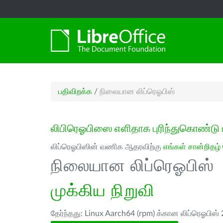
பதிவிறக்க
/
நிலையான லிப்ரெஓபிஸ்
லிபிரெஓபிஸை எளிதாக புரிந்துகொண்டு 
லிப்ரெஓபிஸின் வணிக ஆதரவிற்கு
எங்கள் சான்றிதழ்
நிலையான லிப்ரெஓபிஸ்
முக்கிய நிறுவி
தேர்ந்தது: Linux Aarch64 (rpm) க்கான லிப்ரெஓபிஸ் 