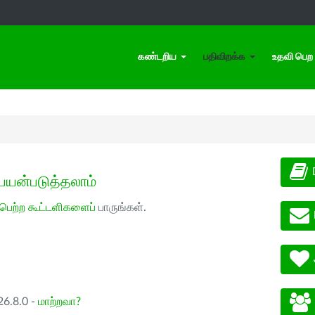
கண்டறிய
பதிவிறக்க
உதவி பெற
பயன்படுத்தலாம்
 பெற்ற கூட்டளிகளைப்
பாருங்கள்.
26.8.0 -
மாற்றவா?