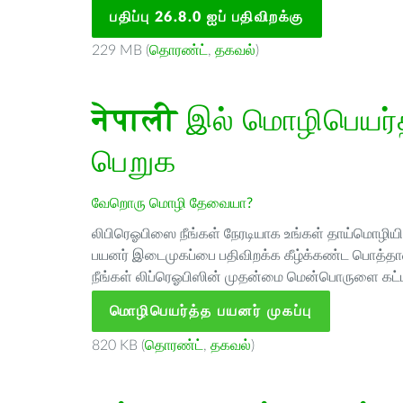
பதிப்பு 26.8.0 ஐப் பதிவிறக்கு
229 MB (
தொரண்ட்
,
தகவல்
)
नेपाली
இல் மொழிபெயர்த்
பெறுக
வேறொரு மொழி தேவையா?
லிபிரெஓபிஸை நீங்கள் நேரடியாக உங்கள் தாய்மொழியில்
பயனர் இடைமுகப்பை பதிவிறக்க கீழ்க்கண்ட பொத்தான
நீங்கள் லிப்ரெஓபிஸின் முதன்மை மென்பொருளை கட்ட
மொழிபெயர்த்த பயனர் முகப்பு
820 KB (
தொரண்ட்
,
தகவல்
)