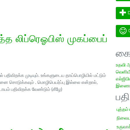
D
G
த லிப்ரெஓபிஸ் முகப்பைப்
கை
உதவி 
வெளியீட
 பதிவிறக்க முடியும். உங்களுடைய தாய்பொழியில் மட்டும்
எல்ஜிபி
ை சொடுக்கவும் . மொழிபெயர்ப்பு இல்லை என்றால்,
இணையத
ாயம் பதிவிறக்க வேண்டும் (கீழே)
பத
புத்தம்
நிலைய
உருவாக்