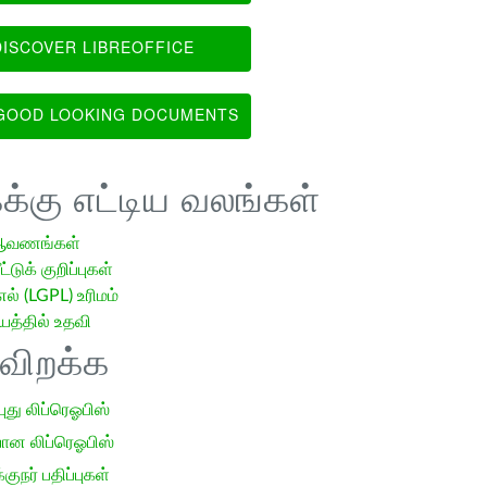
ISCOVER LIBREOFFICE
OOD LOOKING DOCUMENTS
க்கு எட்டிய வலங்கள்
ஆவணங்கள்
்டுக் குறிப்புகள்
எல் (LGPL) உரிமம்
்தில் உதவி
ிவிறக்க
 புது லிப்ரெஓபிஸ்
ான லிப்ரெஓபிஸ்
குநர் பதிப்புகள்