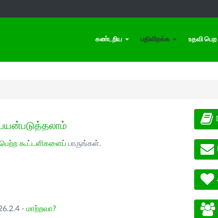
கண்டறிய
பதிவிறக்க
உதவி பெற
பயன்படுத்தலாம்
 பெற்ற கூட்டளிகளைப்
பாருங்கள்.
26.2.4 -
மாற்றவா?