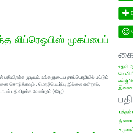
D
G
த லிப்ரெஓபிஸ் முகப்பைப்
கை
உதவி 
வெளியீட
 பதிவிறக்க முடியும். உங்களுடைய தாய்பொழியில் மட்டும்
எல்ஜிபி
ை சொடுக்கவும் . மொழிபெயர்ப்பு இல்லை என்றால்,
இணையத
ாயம் பதிவிறக்க வேண்டும் (கீழே)
பத
புத்தம்
நிலைய
உருவாக்