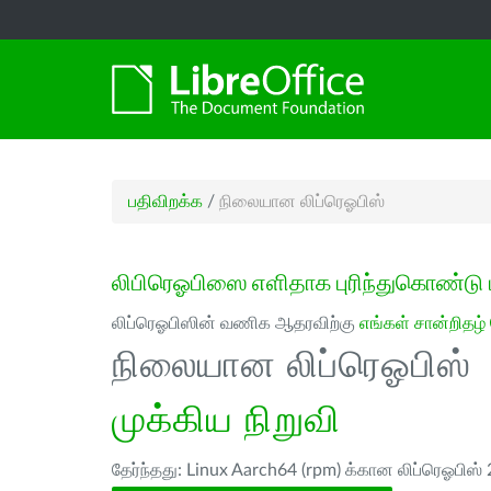
பதிவிறக்க
/
நிலையான லிப்ரெஓபிஸ்
லிபிரெஓபிஸை எளிதாக புரிந்துகொண்டு 
லிப்ரெஓபிஸின் வணிக ஆதரவிற்கு
எங்கள் சான்றிதழ்
நிலையான லிப்ரெஓபிஸ்
முக்கிய நிறுவி
தேர்ந்தது: Linux Aarch64 (rpm) க்கான லிப்ரெஓபிஸ் 