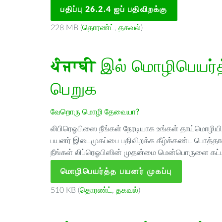
பதிப்பு 26.2.4 ஐப் பதிவிறக்கு
228 MB (
தொரண்ட்
,
தகவல்
)
ਪੰਜਾਬੀ
இல் மொழிபெயர்த்
பெறுக
வேறொரு மொழி தேவையா?
லிபிரெஓபிஸை நீங்கள் நேரடியாக உங்கள் தாய்மொழியில்
பயனர் இடைமுகப்பை பதிவிறக்க கீழ்க்கண்ட பொத்தான
நீங்கள் லிப்ரெஓபிஸின் முதன்மை மென்பொருளை கட்ட
மொழிபெயர்த்த பயனர் முகப்பு
510 KB (
தொரண்ட்
,
தகவல்
)