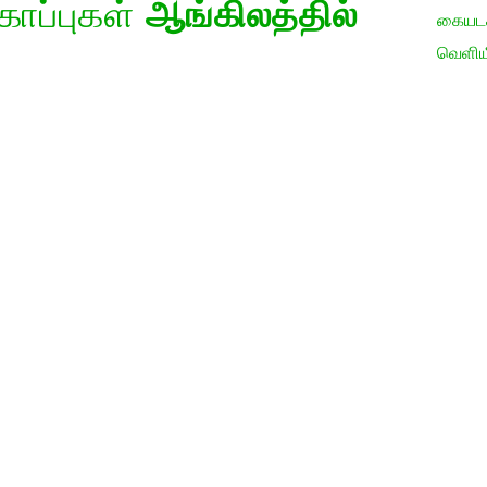
கோப்புகள்
ஆங்கிலத்தில்
கையடக்
வெளிய