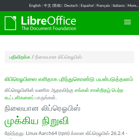
English
|
中文 (简体)
|
Deutsch
|
Español
|
Français
|
Italiano
|
More...
பதிவிறக்க
/
நிலையான லிப்ரெஓபிஸ்
லிபிரெஓபிஸை எளிதாக புரிந்துகொண்டு பயன்படுத்தலாம்
லிப்ரெஓபிஸின் வணிக ஆதரவிற்கு
எங்கள் சான்றிதழ் பெற்ற
கூட்டளிகளைப்
பாருங்கள்.
நிலையான லிப்ரெஓபிஸ்
முக்கிய நிறுவி
தேர்ந்தது: Linux Aarch64 (rpm) க்கான லிப்ரெஓபிஸ் 26.2.4 -