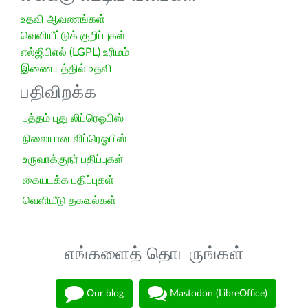
உதவி ஆவணங்கள்
வெளியீட்டுக் குறிப்புகள்
எல்ஜிபிஎல் (LGPL) உரிமம்
இணையத்தில் உதவி
பதிவிறக்க
புத்தம் புது லிப்ரெஓபிஸ்
நிலையான லிப்ரெஓபிஸ்
உருவாக்குநர் பதிப்புகள்
கையடக்க பதிப்புகள்
வெளியீடு தகவல்கள்
எங்களைத் தொடருங்கள்
Our blog
Mastodon (LibreOffice)