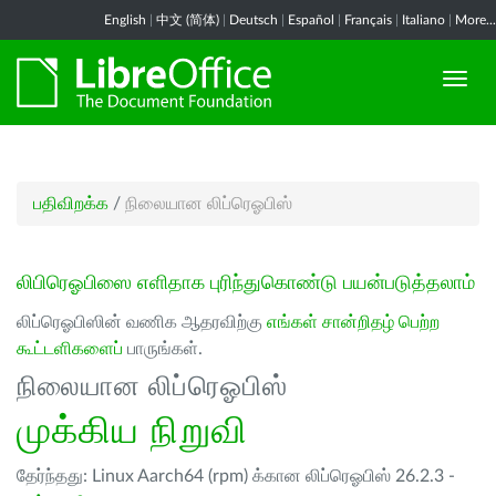
English
|
中文 (简体)
|
Deutsch
|
Español
|
Français
|
Italiano
|
More...
பதிவிறக்க
/
நிலையான லிப்ரெஓபிஸ்
லிபிரெஓபிஸை எளிதாக புரிந்துகொண்டு பயன்படுத்தலாம்
லிப்ரெஓபிஸின் வணிக ஆதரவிற்கு
எங்கள் சான்றிதழ் பெற்ற
கூட்டளிகளைப்
பாருங்கள்.
நிலையான லிப்ரெஓபிஸ்
முக்கிய நிறுவி
தேர்ந்தது: Linux Aarch64 (rpm) க்கான லிப்ரெஓபிஸ் 26.2.3 -