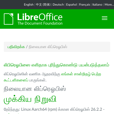
English
|
中文 (简体)
|
Deutsch
|
Español
|
Français
|
Italiano
|
More...
பதிவிறக்க
/
நிலையான லிப்ரெஓபிஸ்
லிபிரெஓபிஸை எளிதாக புரிந்துகொண்டு பயன்படுத்தலாம்
லிப்ரெஓபிஸின் வணிக ஆதரவிற்கு
எங்கள் சான்றிதழ் பெற்ற
கூட்டளிகளைப்
பாருங்கள்.
நிலையான லிப்ரெஓபிஸ்
முக்கிய நிறுவி
தேர்ந்தது: Linux Aarch64 (rpm) க்கான லிப்ரெஓபிஸ் 26.2.2 -