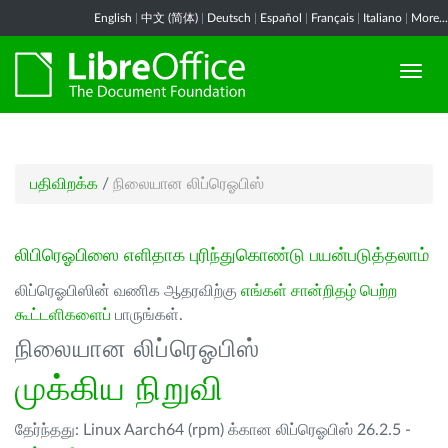
English
|
中文 (简体)
|
Deutsch
|
Español
|
Français
|
Italiano
|
More...
பதிவிறக்க
/
நிலையான லிப்ரெஓபிஸ்
லிபிரெஓபிஸை எளிதாக புரிந்துகொண்டு பயன்படுத்தலாம்
லிப்ரெஓபிஸின் வணிக ஆதரவிற்கு
எங்கள் சான்றிதழ் பெற்ற
கூட்டளிகளைப்
பாருங்கள்.
நிலையான லிப்ரெஓபிஸ்
முக்கிய நிறுவி
தேர்ந்தது: Linux Aarch64 (rpm) க்கான லிப்ரெஓபிஸ் 26.2.5 -