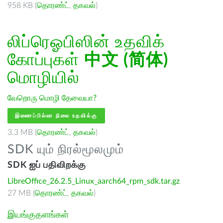
958 KB (
தொரண்ட்
,
தகவல்
)
லிப்ரெஓபிஸின் உதவிக்
கோப்புகள்
中文 (简体)
மொழியில்
வேறொரு மொழி தேவையா?
இணைப்பில்லா நிலை உதவிக்கு
3.3 MB (
தொரண்ட்
,
தகவல்
)
SDK யும் நிரல்மூலமும்
SDK ஐப் பதிவிறக்கு
LibreOffice_26.2.5_Linux_aarch64_rpm_sdk.tar.gz
27 MB (
தொரண்ட்
,
தகவல்
)
இயங்குதளங்கள்