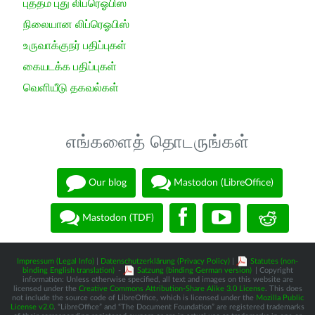
புத்தம் புது லிப்ரெஓபிஸ்
நிலையான லிப்ரெஓபிஸ்
உருவாக்குநர் பதிப்புகள்
கையடக்க பதிப்புகள்
வெளியீடு தகவல்கள்
எங்களைத் தொடருங்கள்
Our blog
Mastodon (LibreOffice)
Mastodon (TDF)
Impressum (Legal Info)
|
Datenschutzerklärung (Privacy Policy)
|
Statutes (non-
binding English translation)
-
Satzung (binding German version)
| Copyright
information: Unless otherwise specified, all text and images on this website are
licensed under the
Creative Commons Attribution-Share Alike 3.0 License
. This does
not include the source code of LibreOffice, which is licensed under the
Mozilla Public
License v2.0
. “LibreOffice” and “The Document Foundation” are registered trademarks