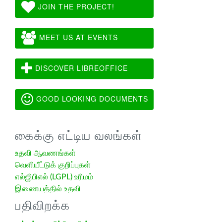
JOIN THE PROJECT!
MEET US AT EVENTS
DISCOVER LIBREOFFICE
GOOD LOOKING DOCUMENTS
கைக்கு எட்டிய வலங்கள்
உதவி ஆவணங்கள்
வெளியீட்டுக் குறிப்புகள்
எல்ஜிபிஎல் (LGPL) உரிமம்
இணையத்தில் உதவி
பதிவிறக்க