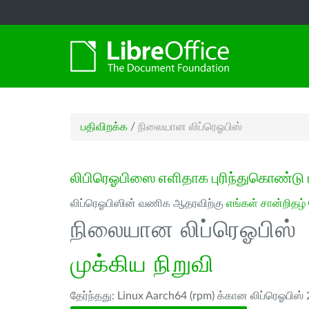
பதிவிறக்க
/
நிலையான லிப்ரெஓபிஸ்
லிபிரெஓபிஸை எளிதாக புரிந்துகொண்டு 
லிப்ரெஓபிஸின் வணிக ஆதரவிற்கு
எங்கள் சான்றிதழ்
நிலையான லிப்ரெஓபிஸ்
முக்கிய நிறுவி
தேர்ந்தது: Linux Aarch64 (rpm) க்கான லிப்ரெஓபிஸ் 