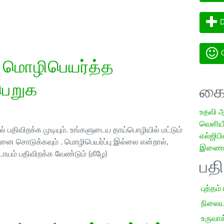
D
G
 மொழிபெயர்த்த
பெறுக
கை
உதவி 
வெளியீட
 பதிவிறக்க முடியும். உங்களுடைய தாய்பொழியில் மட்டும்
எல்ஜிபி
ை சொடுக்கவும் . மொழிபெயர்ப்பு இல்லை என்றால்,
இணையத
ாயம் பதிவிறக்க வேண்டும் (கீழே)
பத
புத்தம்
நிலைய
உருவாக்