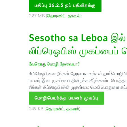
பதிப்பு 26.2.5 ஐப் பதிவிறக்கு
227 MB (
தொரண்ட்
,
தகவல்
)
Sesotho sa Leboa
இல்
லிப்ரெஓபிஸ் முகப்பைப் 
வேறொரு மொழி தேவையா?
லிபிரெஓபிஸை நீங்கள் நேரடியாக உங்கள் தாய்மொழியில்
பயனர் இடைமுகப்பை பதிவிறக்க கீழ்க்கண்ட பொத்தான
நீங்கள் லிப்ரெஓபிஸின் முதன்மை மென்பொருளை கட்ட
மொழிபெயர்த்த பயனர் முகப்பு
249 KB (
தொரண்ட்
,
தகவல்
)