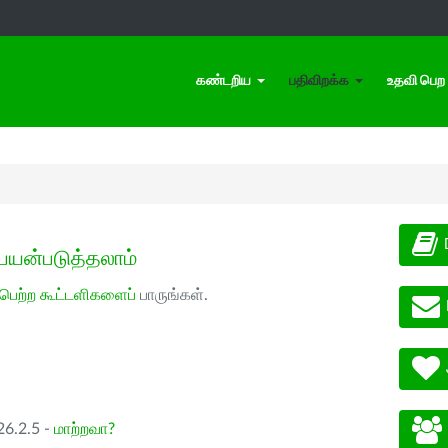
கண்டறிய
பதிவிறக்க
உதவி பெற
பயன்படுத்தலாம்
 பெற்ற கூட்டளிகளைப்
பாருங்கள்.
26.2.5 -
மாற்றவா?