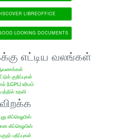
ISCOVER LIBREOFFICE
OOD LOOKING DOCUMENTS
க்கு எட்டிய வலங்கள்
ஆவணங்கள்
்டுக் குறிப்புகள்
எல் (LGPL) உரிமம்
்தில் உதவி
ிவிறக்க
 புது லிப்ரெஓபிஸ்
ான லிப்ரெஓபிஸ்
குநர் பதிப்புகள்