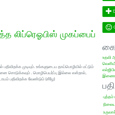
D
G
த லிப்ரெஓபிஸ் முகப்பைப்
கை
உதவி 
வெளியீட
 பதிவிறக்க முடியும். உங்களுடைய தாய்பொழியில் மட்டும்
எல்ஜிபி
ை சொடுக்கவும் . மொழிபெயர்ப்பு இல்லை என்றால்,
இணையத
ாயம் பதிவிறக்க வேண்டும் (கீழே)
பத
புத்தம்
நிலைய
உருவாக்