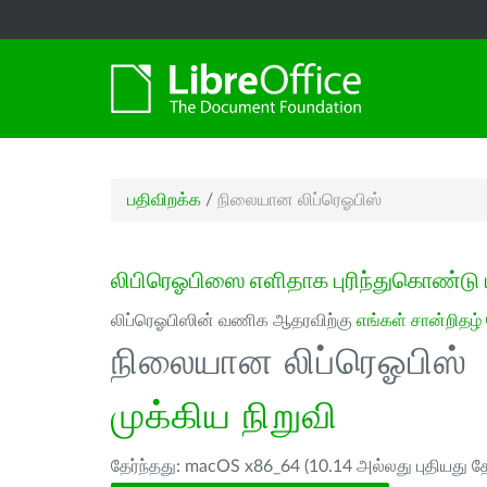
பதிவிறக்க
/
நிலையான லிப்ரெஓபிஸ்
லிபிரெஓபிஸை எளிதாக புரிந்துகொண்டு 
லிப்ரெஓபிஸின் வணிக ஆதரவிற்கு
எங்கள் சான்றிதழ்
நிலையான லிப்ரெஓபிஸ்
முக்கிய நிறுவி
தேர்ந்தது: macOS x86_64 (10.14 அல்லது புதியது த