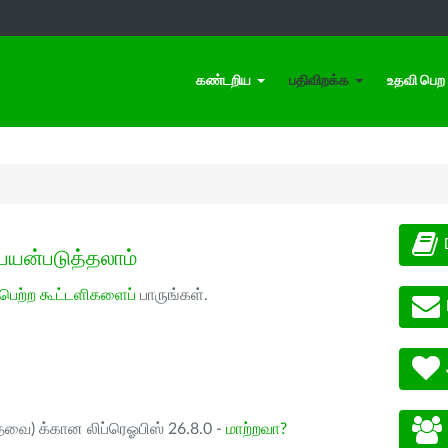
கண்டறிய
பதிவிறக்க
உதவி பெற
பயன்படுத்தலாம்
 பெற்ற கூட்டளிகளைப்
பாருங்கள்.
ேவை) க்கான லிப்ரெஓபிஸ் 26.8.0 -
மாற்றவா?