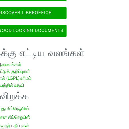
ISCOVER LIBREOFFICE
OOD LOOKING DOCUMENTS
க்கு எட்டிய வலங்கள்
ஆவணங்கள்
்டுக் குறிப்புகள்
எல் (LGPL) உரிமம்
்தில் உதவி
ிவிறக்க
 புது லிப்ரெஓபிஸ்
ான லிப்ரெஓபிஸ்
குநர் பதிப்புகள்