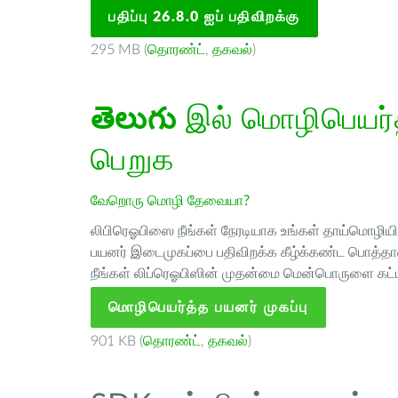
பதிப்பு 26.8.0 ஐப் பதிவிறக்கு
295 MB (
தொரண்ட்
,
தகவல்
)
తెలుగు
இல் மொழிபெயர்த்
பெறுக
வேறொரு மொழி தேவையா?
லிபிரெஓபிஸை நீங்கள் நேரடியாக உங்கள் தாய்மொழியில்
பயனர் இடைமுகப்பை பதிவிறக்க கீழ்க்கண்ட பொத்தான
நீங்கள் லிப்ரெஓபிஸின் முதன்மை மென்பொருளை கட்ட
மொழிபெயர்த்த பயனர் முகப்பு
901 KB (
தொரண்ட்
,
தகவல்
)