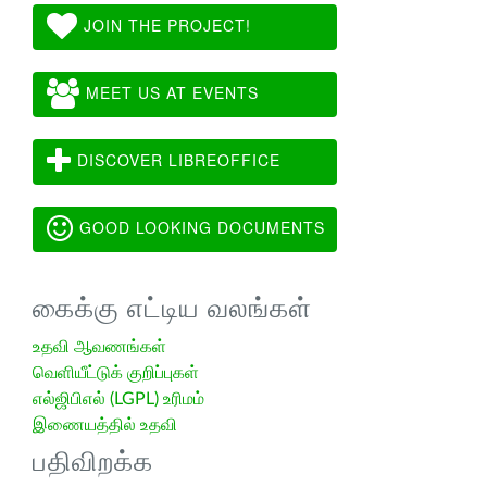
JOIN THE PROJECT!
MEET US AT EVENTS
DISCOVER LIBREOFFICE
GOOD LOOKING DOCUMENTS
கைக்கு எட்டிய வலங்கள்
உதவி ஆவணங்கள்
வெளியீட்டுக் குறிப்புகள்
எல்ஜிபிஎல் (LGPL) உரிமம்
இணையத்தில் உதவி
பதிவிறக்க