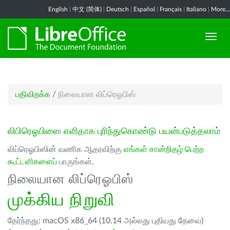
English
|
中文 (简体)
|
Deutsch
|
Español
|
Français
|
Italiano
|
More...
பதிவிறக்க
/
நிலையான லிப்ரெஓபிஸ்
லிபிரெஓபிஸை எளிதாக புரிந்துகொண்டு பயன்படுத்தலாம்
லிப்ரெஓபிஸின் வணிக ஆதரவிற்கு
எங்கள் சான்றிதழ் பெற்ற
கூட்டளிகளைப்
பாருங்கள்.
நிலையான லிப்ரெஓபிஸ்
முக்கிய நிறுவி
தேர்ந்தது: macOS x86_64 (10.14 அல்லது புதியது தேவை)