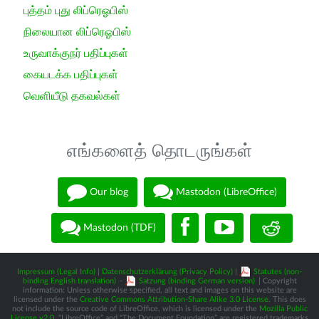
புத்தம் புது லிப்ரெஓபிஸ்
நிலையான லிப்ரெஓபிஸ்
உருவாக்குநர் பதிப்புகள்
கையடக்க பதிப்புகள்
வெளியீடு தகவல்கள்
எங்களைத் தொடருங்கள்
Our blog
Mastodon (LibreOffice)
Mastodon (TDF)
Impressum (Legal Info)
|
Datenschutzerklärung (Privacy Policy)
|
Statutes (non-
binding English translation)
-
Satzung (binding German version)
| Copyright
information: Unless otherwise specified, all text and images on this website are
licensed under the
Creative Commons Attribution-Share Alike 3.0 License
. This does
not include the source code of LibreOffice, which is licensed under the
Mozilla Public
License v2.0
. “LibreOffice” and “The Document Foundation” are registered trademarks