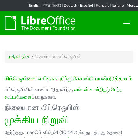
English
|
中文 (简体)
|
Deutsch
|
Español
|
Français
|
Italiano
|
More...
பதிவிறக்க
/
நிலையான லிப்ரெஓபிஸ்
லிபிரெஓபிஸை எளிதாக புரிந்துகொண்டு பயன்படுத்தலாம்
லிப்ரெஓபிஸின் வணிக ஆதரவிற்கு
எங்கள் சான்றிதழ் பெற்ற
கூட்டளிகளைப்
பாருங்கள்.
நிலையான லிப்ரெஓபிஸ்
முக்கிய நிறுவி
தேர்ந்தது: macOS x86_64 (10.14 அல்லது புதியது தேவை)