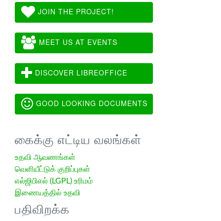
JOIN THE PROJECT!
MEET US AT EVENTS
DISCOVER LIBREOFFICE
GOOD LOOKING DOCUMENTS
கைக்கு எட்டிய வலங்கள்
உதவி ஆவணங்கள்
வெளியீட்டுக் குறிப்புகள்
எல்ஜிபிஎல் (LGPL) உரிமம்
இணையத்தில் உதவி
பதிவிறக்க