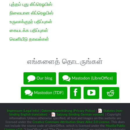
புத்தம் புது லிப்ரெஓபிஸ்
நிலையான லிப்ரெஓபிஸ்
உருவாக்குநர் பதிப்புகள்
கையடக்க பதிப்புகள்
வெளியீடு தகவல்கள்
எங்களைத் தொடருங்கள்
Our blog
Mastodon (LibreOffice)
Mastodon (TDF)
Impressum (Legal Info)
|
Datenschutzerklärung (Privacy Policy)
|
Statutes (non-
binding English translation)
-
Satzung (binding German version)
| Copyright
information: Unless otherwise specified, all text and images on this website are
licensed under the
Creative Commons Attribution-Share Alike 3.0 License
. This does
not include the source code of LibreOffice, which is licensed under the
Mozilla Public
License v2.0
. “LibreOffice” and “The Document Foundation” are registered trademarks