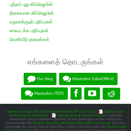
புத்தம் புது லிப்ரெஓபிஸ்
நிலையான லிப்ரெஓபிஸ்
உருவாக்குநர் பதிப்புகள்
கையடக்க பதிப்புகள்
வெளியீடு தகவல்கள்
எங்களைத் தொடருங்கள்
Our blog
Mastodon (LibreOffice)
Mastodon (TDF)
Impressum (Legal Info)
|
Datenschutzerklärung (Privacy Policy)
|
Statutes (non-
binding English translation)
-
Satzung (binding German version)
| Copyright
information: Unless otherwise specified, all text and images on this website are
licensed under the
Creative Commons Attribution-Share Alike 3.0 License
. This does
not include the source code of LibreOffice, which is licensed under the
Mozilla Public
License v2.0
. “LibreOffice” and “The Document Foundation” are registered trademarks