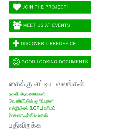
JOIN THE PROJECT!
MEET US AT EVENTS
DISCOVER LIBREOFFICE
GOOD LOOKING DOCUMENTS
கைக்கு எட்டிய வலங்கள்
உதவி ஆவணங்கள்
வெளியீட்டுக் குறிப்புகள்
எல்ஜிபிஎல் (LGPL) உரிமம்
இணையத்தில் உதவி
பதிவிறக்க