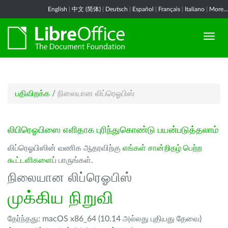
English
|
中文 (简体)
|
Deutsch
|
Español
|
Français
|
Italiano
|
More...
பதிவிறக்க
/
நிலையான லிப்ரெஓபிஸ்
லிபிரெஓபிஸை எளிதாக புரிந்துகொண்டு பயன்படுத்தலாம்
லிப்ரெஓபிஸின் வணிக ஆதரவிற்கு
எங்கள் சான்றிதழ் பெற்ற
கூட்டளிகளைப்
பாருங்கள்.
நிலையான லிப்ரெஓபிஸ்
முக்கிய நிறுவி
தேர்ந்தது: macOS x86_64 (10.14 அல்லது புதியது தேவை)