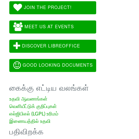
JOIN THE PROJECT!
MEET US AT EVENTS
DISCOVER LIBREOFFICE
GOOD LOOKING DOCUMENTS
கைக்கு எட்டிய வலங்கள்
உதவி ஆவணங்கள்
வெளியீட்டுக் குறிப்புகள்
எல்ஜிபிஎல் (LGPL) உரிமம்
இணையத்தில் உதவி
பதிவிறக்க