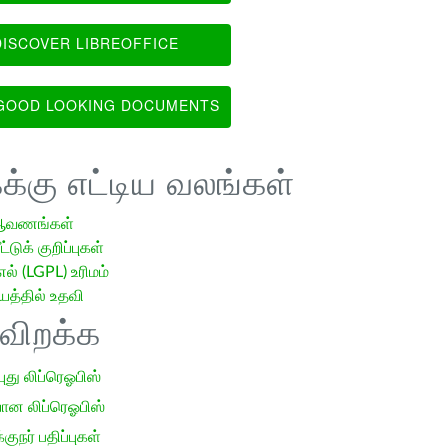
ISCOVER LIBREOFFICE
OOD LOOKING DOCUMENTS
க்கு எட்டிய வலங்கள்
ஆவணங்கள்
்டுக் குறிப்புகள்
எல் (LGPL) உரிமம்
்தில் உதவி
ிவிறக்க
 புது லிப்ரெஓபிஸ்
ான லிப்ரெஓபிஸ்
குநர் பதிப்புகள்