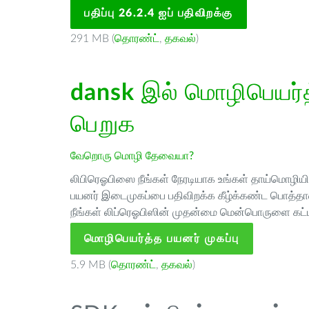
பதிப்பு 26.2.4 ஐப் பதிவிறக்கு
291 MB (
தொரண்ட்
,
தகவல்
)
dansk
இல் மொழிபெயர்த்
பெறுக
வேறொரு மொழி தேவையா?
லிபிரெஓபிஸை நீங்கள் நேரடியாக உங்கள் தாய்மொழியில்
பயனர் இடைமுகப்பை பதிவிறக்க கீழ்க்கண்ட பொத்தான
நீங்கள் லிப்ரெஓபிஸின் முதன்மை மென்பொருளை கட்ட
மொழிபெயர்த்த பயனர் முகப்பு
5.9 MB (
தொரண்ட்
,
தகவல்
)