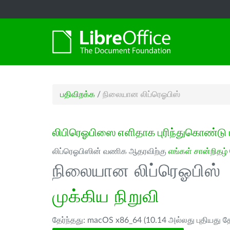
பதிவிறக்க
/
நிலையான லிப்ரெஓபிஸ்
லிபிரெஓபிஸை எளிதாக புரிந்துகொண்டு 
லிப்ரெஓபிஸின் வணிக ஆதரவிற்கு
எங்கள் சான்றிதழ்
நிலையான லிப்ரெஓபிஸ்
முக்கிய நிறுவி
தேர்ந்தது: macOS x86_64 (10.14 அல்லது புதியது த