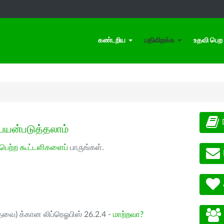
கண்டறிய
பதிவிறக்க
உதவி பெற
பயன்படுத்தலாம்
 பெற்ற கூட்டளிகளைப்
பாருங்கள்.
ேவை) க்கான லிப்ரெஓபிஸ் 26.2.4 -
மாற்றவா?