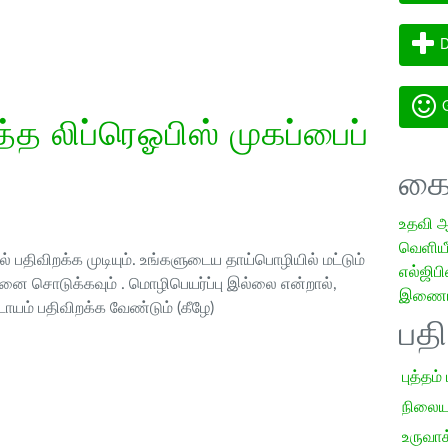
D
G
த லிப்ரெஓபிஸ் முகப்பைப்
கை
உதவி 
வெளியீட
 பதிவிறக்க முடியும். உங்களுடைய தாய்பொழியில் மட்டும்
எல்ஜிபி
ை சொடுக்கவும் . மொழிபெயர்ப்பு இல்லை என்றால்,
இணையத
ாயம் பதிவிறக்க வேண்டும் (கீழே)
பத
புத்தம்
நிலைய
உருவாக்