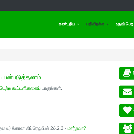
கண்டறிய
பதிவிறக்க
உதவி பெற
பயன்படுத்தலாம்
 பெற்ற கூட்டளிகளைப்
பாருங்கள்.
ேவை) க்கான லிப்ரெஓபிஸ் 26.2.3 -
மாற்றவா?