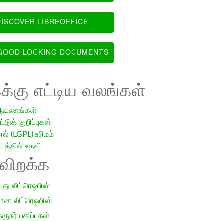
ISCOVER LIBREOFFICE
OOD LOOKING DOCUMENTS
க்கு எட்டிய வலங்கள்
ஆவணங்கள்
்டுக் குறிப்புகள்
எல் (LGPL) உரிமம்
்தில் உதவி
ிவிறக்க
 புது லிப்ரெஓபிஸ்
ான லிப்ரெஓபிஸ்
குநர் பதிப்புகள்