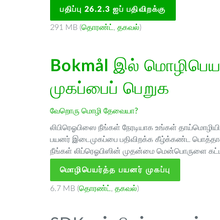
பதிப்பு 26.2.3 ஐப் பதிவிறக்கு
291 MB (
தொரண்ட்
,
தகவல்
)
Bokmål
இல் மொழிபெயர்
முகப்பைப் பெறுக
வேறொரு மொழி தேவையா?
லிபிரெஓபிஸை நீங்கள் நேரடியாக உங்கள் தாய்மொழியில்
பயனர் இடைமுகப்பை பதிவிறக்க கீழ்க்கண்ட பொத்தான
நீங்கள் லிப்ரெஓபிஸின் முதன்மை மென்பொருளை கட்ட
மொழிபெயர்த்த பயனர் முகப்பு
6.7 MB (
தொரண்ட்
,
தகவல்
)