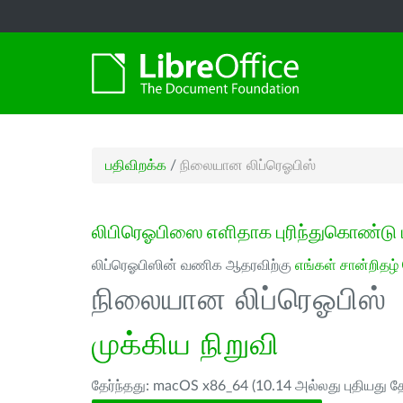
பதிவிறக்க
/
நிலையான லிப்ரெஓபிஸ்
லிபிரெஓபிஸை எளிதாக புரிந்துகொண்டு 
லிப்ரெஓபிஸின் வணிக ஆதரவிற்கு
எங்கள் சான்றிதழ்
நிலையான லிப்ரெஓபிஸ்
முக்கிய நிறுவி
தேர்ந்தது: macOS x86_64 (10.14 அல்லது புதியது த