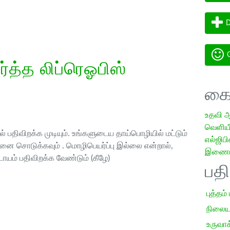
D
G
த்த லிப்ரெஓபிஸ்
கை
உதவி 
வெளியீட
 பதிவிறக்க முடியும். உங்களுடைய தாய்பொழியில் மட்டும்
எல்ஜிபி
ை சொடுக்கவும் . மொழிபெயர்ப்பு இல்லை என்றால்,
இணையத
ாயம் பதிவிறக்க வேண்டும் (கீழே)
பத
புத்தம்
நிலைய
உருவாக்