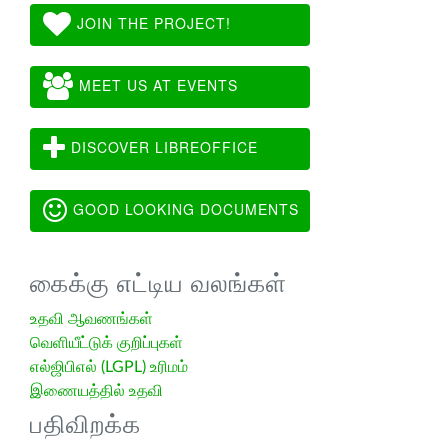
JOIN THE PROJECT!
MEET US AT EVENTS
DISCOVER LIBREOFFICE
GOOD LOOKING DOCUMENTS
கைக்கு எட்டிய வலங்கள்
உதவி ஆவணங்கள்
வெளியீட்டுக் குறிப்புகள்
எல்ஜிபிஎல் (LGPL) உரிமம்
இணையத்தில் உதவி
பதிவிறக்க