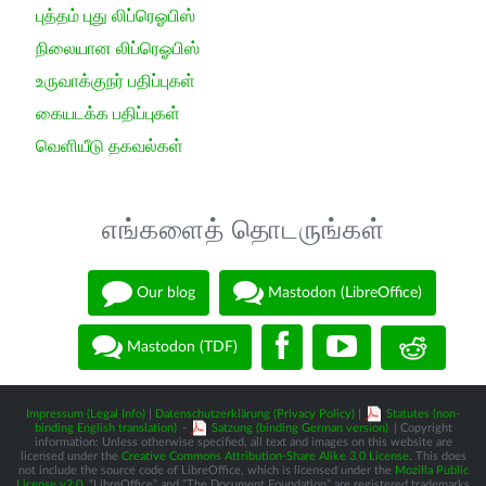
புத்தம் புது லிப்ரெஓபிஸ்
நிலையான லிப்ரெஓபிஸ்
உருவாக்குநர் பதிப்புகள்
கையடக்க பதிப்புகள்
வெளியீடு தகவல்கள்
எங்களைத் தொடருங்கள்
Our blog
Mastodon (LibreOffice)
Mastodon (TDF)
Impressum (Legal Info)
|
Datenschutzerklärung (Privacy Policy)
|
Statutes (non-
binding English translation)
-
Satzung (binding German version)
| Copyright
information: Unless otherwise specified, all text and images on this website are
licensed under the
Creative Commons Attribution-Share Alike 3.0 License
. This does
not include the source code of LibreOffice, which is licensed under the
Mozilla Public
License v2.0
. “LibreOffice” and “The Document Foundation” are registered trademarks