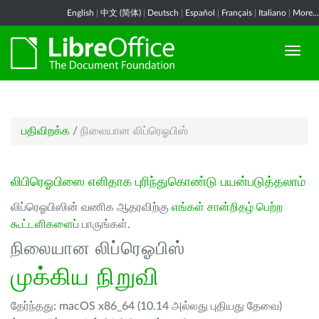
English
|
中文 (简体)
|
Deutsch
|
Español
|
Français
|
Italiano
|
More...
பதிவிறக்க
/
நிலையான லிப்ரெஓபிஸ்
லிபிரெஓபிஸை எளிதாக புரிந்துகொண்டு பயன்படுத்தலாம்
லிப்ரெஓபிஸின் வணிக ஆதரவிற்கு
எங்கள் சான்றிதழ் பெற்ற
கூட்டளிகளைப்
பாருங்கள்.
நிலையான லிப்ரெஓபிஸ்
முக்கிய நிறுவி
தேர்ந்தது: macOS x86_64 (10.14 அல்லது புதியது தேவை)