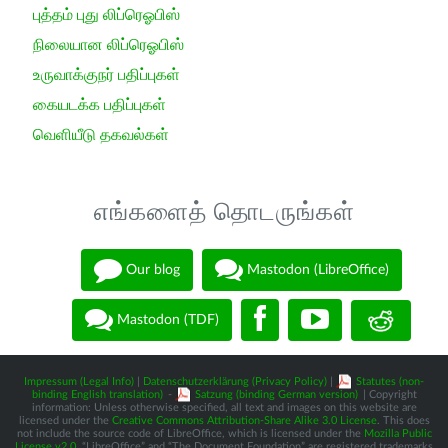
புத்தம் புது லிப்ரெஓபிஸ்
நிலையான லிப்ரெஓபிஸ்
உருவாக்குநர் பதிப்புகள்
கையடக்க பதிப்புகள்
வெளியீடு தகவல்கள்
எங்களைத் தொடருங்கள்
Our blog
Mastodon (LibreOffice)
Mastodon (TDF)
Impressum (Legal Info)
|
Datenschutzerklärung (Privacy Policy)
|
Statutes (non-
binding English translation)
-
Satzung (binding German version)
| Copyright
information: Unless otherwise specified, all text and images on this website are
licensed under the
Creative Commons Attribution-Share Alike 3.0 License
. This does
not include the source code of LibreOffice, which is licensed under the
Mozilla Public
License v2.0
. “LibreOffice” and “The Document Foundation” are registered trademarks