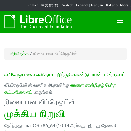
English
|
中文 (简体)
|
Deutsch
|
Español
|
Français
|
Italiano
|
More...
பதிவிறக்க
/
நிலையான லிப்ரெஓபிஸ்
லிபிரெஓபிஸை எளிதாக புரிந்துகொண்டு பயன்படுத்தலாம்
லிப்ரெஓபிஸின் வணிக ஆதரவிற்கு
எங்கள் சான்றிதழ் பெற்ற
கூட்டளிகளைப்
பாருங்கள்.
நிலையான லிப்ரெஓபிஸ்
முக்கிய நிறுவி
தேர்ந்தது: macOS x86_64 (10.14 அல்லது புதியது தேவை)