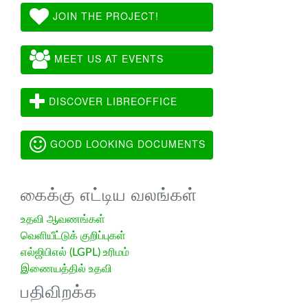
JOIN THE PROJECT!
MEET US AT EVENTS
DISCOVER LIBREOFFICE
GOOD LOOKING DOCUMENTS
கைக்கு எட்டிய வலங்கள்
உதவி ஆவணங்கள்
வெளியீட்டுக் குறிப்புகள்
எல்ஜிபிஎல் (LGPL) உரிமம்
இணையத்தில் உதவி
பதிவிறக்க