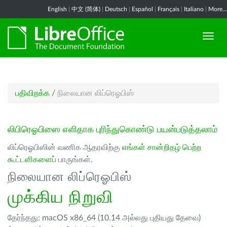
English
|
中文 (简体)
|
Deutsch
|
Español
|
Français
|
Italiano
|
More...
பதிவிறக்க
/
நிலையான லிப்ரெஓபிஸ்
லிபிரெஓபிஸை எளிதாக புரிந்துகொண்டு பயன்படுத்தலாம்
லிப்ரெஓபிஸின் வணிக ஆதரவிற்கு
எங்கள் சான்றிதழ் பெற்ற
கூட்டளிகளைப்
பாருங்கள்.
நிலையான லிப்ரெஓபிஸ்
முக்கிய நிறுவி
தேர்ந்தது: macOS x86_64 (10.14 அல்லது புதியது தேவை)