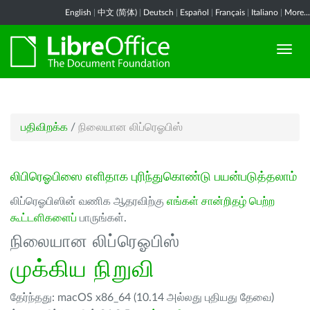
English
|
中文 (简体)
|
Deutsch
|
Español
|
Français
|
Italiano
|
More...
பதிவிறக்க
/
நிலையான லிப்ரெஓபிஸ்
லிபிரெஓபிஸை எளிதாக புரிந்துகொண்டு பயன்படுத்தலாம்
லிப்ரெஓபிஸின் வணிக ஆதரவிற்கு
எங்கள் சான்றிதழ் பெற்ற
கூட்டளிகளைப்
பாருங்கள்.
நிலையான லிப்ரெஓபிஸ்
முக்கிய நிறுவி
தேர்ந்தது: macOS x86_64 (10.14 அல்லது புதியது தேவை)