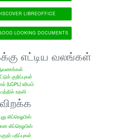
ISCOVER LIBREOFFICE
OOD LOOKING DOCUMENTS
க்கு எட்டிய வலங்கள்
ஆவணங்கள்
்டுக் குறிப்புகள்
எல் (LGPL) உரிமம்
்தில் உதவி
ிவிறக்க
 புது லிப்ரெஓபிஸ்
ான லிப்ரெஓபிஸ்
குநர் பதிப்புகள்