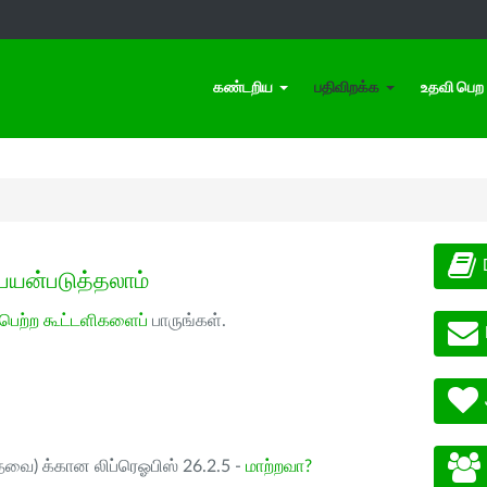
கண்டறிய
பதிவிறக்க
உதவி பெற
பயன்படுத்தலாம்
 பெற்ற கூட்டளிகளைப்
பாருங்கள்.
ேவை) க்கான லிப்ரெஓபிஸ் 26.2.5 -
மாற்றவா?