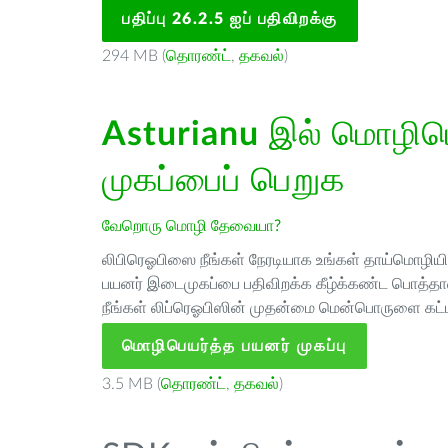
பதிப்பு 26.2.5 ஐப் பதிவிறக்கு
294 MB (
தொரண்ட்
,
தகவல்
)
Asturianu
இல் மொழிபெய
முகப்பைப் பெறுக
வேறொரு மொழி தேவையா?
லிபிரெஓபிஸை நீங்கள் நேரடியாக உங்கள் தாய்மொழியில்
பயனர் இடைமுகப்பை பதிவிறக்க கீழ்க்கண்ட பொத்தான
நீங்கள் லிப்ரெஓபிஸின் முதன்மை மென்பொருளை கட்ட
மொழிபெயர்த்த பயனர் முகப்பு
3.5 MB (
தொரண்ட்
,
தகவல்
)