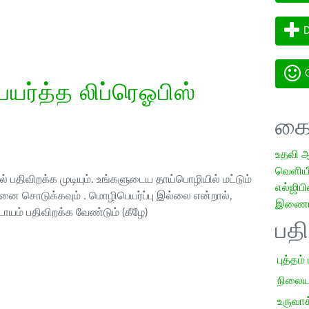
D
G
ர்த்த லிப்ரெஓபிஸ்
கை
உதவி 
வெளியீட
 பதிவிறக்க முடியும். உங்களுடைய தாய்பொழியில் மட்டும்
எல்ஜிபி
ை சொடுக்கவும் . மொழிபெயர்ப்பு இல்லை என்றால்,
இணையத
ாயம் பதிவிறக்க வேண்டும் (கீழே)
பத
புத்தம்
நிலைய
உருவாக்