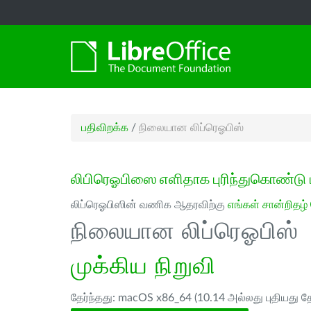
பதிவிறக்க
/
நிலையான லிப்ரெஓபிஸ்
லிபிரெஓபிஸை எளிதாக புரிந்துகொண்டு 
லிப்ரெஓபிஸின் வணிக ஆதரவிற்கு
எங்கள் சான்றிதழ்
நிலையான லிப்ரெஓபிஸ்
முக்கிய நிறுவி
தேர்ந்தது: macOS x86_64 (10.14 அல்லது புதியது த