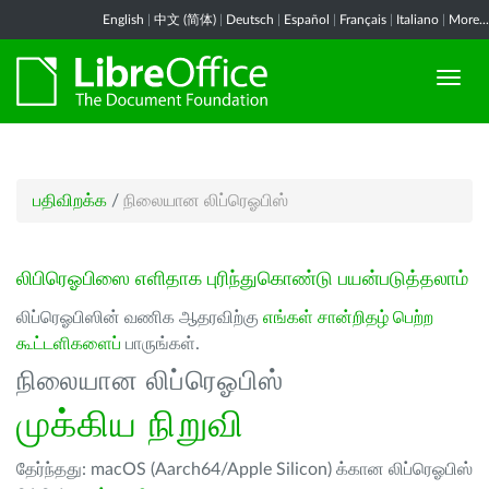
English
|
中文 (简体)
|
Deutsch
|
Español
|
Français
|
Italiano
|
More...
பதிவிறக்க
/
நிலையான லிப்ரெஓபிஸ்
லிபிரெஓபிஸை எளிதாக புரிந்துகொண்டு பயன்படுத்தலாம்
லிப்ரெஓபிஸின் வணிக ஆதரவிற்கு
எங்கள் சான்றிதழ் பெற்ற
கூட்டளிகளைப்
பாருங்கள்.
நிலையான லிப்ரெஓபிஸ்
முக்கிய நிறுவி
தேர்ந்தது: macOS (Aarch64/Apple Silicon) க்கான லிப்ரெஓபிஸ்