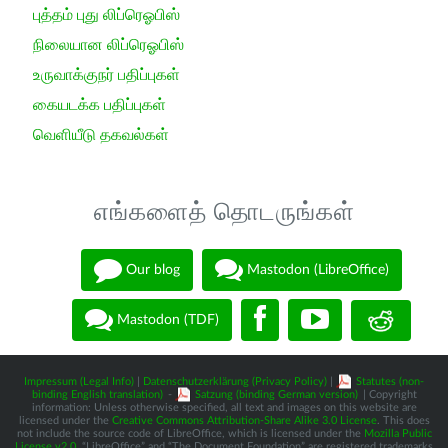
புத்தம் புது லிப்ரெஓபிஸ்
நிலையான லிப்ரெஓபிஸ்
உருவாக்குநர் பதிப்புகள்
கையடக்க பதிப்புகள்
வெளியீடு தகவல்கள்
எங்களைத் தொடருங்கள்
Our blog
Mastodon (LibreOffice)
Mastodon (TDF)
Impressum (Legal Info)
|
Datenschutzerklärung (Privacy Policy)
|
Statutes (non-
binding English translation)
-
Satzung (binding German version)
| Copyright
information: Unless otherwise specified, all text and images on this website are
licensed under the
Creative Commons Attribution-Share Alike 3.0 License
. This does
not include the source code of LibreOffice, which is licensed under the
Mozilla Public
License v2.0
. “LibreOffice” and “The Document Foundation” are registered trademarks