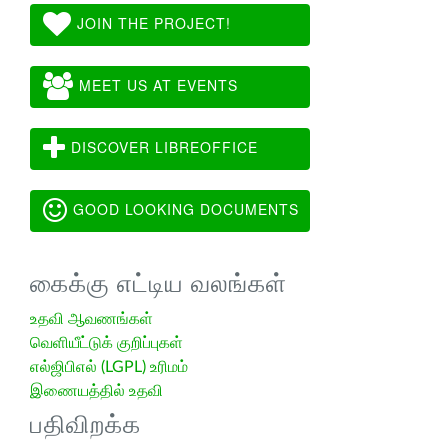
JOIN THE PROJECT!
MEET US AT EVENTS
DISCOVER LIBREOFFICE
GOOD LOOKING DOCUMENTS
கைக்கு எட்டிய வலங்கள்
உதவி ஆவணங்கள்
வெளியீட்டுக் குறிப்புகள்
எல்ஜிபிஎல் (LGPL) உரிமம்
இணையத்தில் உதவி
பதிவிறக்க