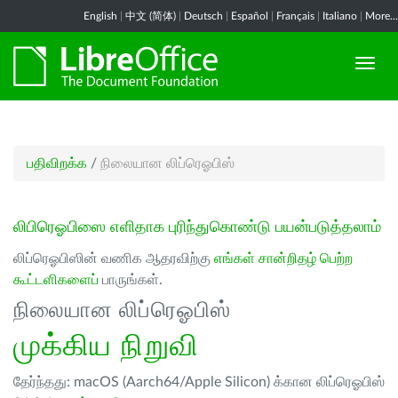
English
|
中文 (简体)
|
Deutsch
|
Español
|
Français
|
Italiano
|
More...
பதிவிறக்க
/
நிலையான லிப்ரெஓபிஸ்
லிபிரெஓபிஸை எளிதாக புரிந்துகொண்டு பயன்படுத்தலாம்
லிப்ரெஓபிஸின் வணிக ஆதரவிற்கு
எங்கள் சான்றிதழ் பெற்ற
கூட்டளிகளைப்
பாருங்கள்.
நிலையான லிப்ரெஓபிஸ்
முக்கிய நிறுவி
தேர்ந்தது: macOS (Aarch64/Apple Silicon) க்கான லிப்ரெஓபிஸ்