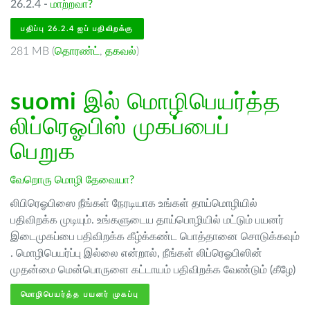
26.2.4 -
மாற்றவா?
பதிப்பு 26.2.4 ஐப் பதிவிறக்கு
281 MB (
தொரண்ட்
,
தகவல்
)
suomi
இல் மொழிபெயர்த்த
லிப்ரெஓபிஸ் முகப்பைப்
பெறுக
வேறொரு மொழி தேவையா?
லிபிரெஓபிஸை நீங்கள் நேரடியாக உங்கள் தாய்மொழியில்
பதிவிறக்க முடியும். உங்களுடைய தாய்பொழியில் மட்டும் பயனர்
இடைமுகப்பை பதிவிறக்க கீழ்க்கண்ட பொத்தானை சொடுக்கவும்
. மொழிபெயர்ப்பு இல்லை என்றால், நீங்கள் லிப்ரெஓபிஸின்
முதன்மை மென்பொருளை கட்டாயம் பதிவிறக்க வேண்டும் (கீழே)
மொழிபெயர்த்த பயனர் முகப்பு