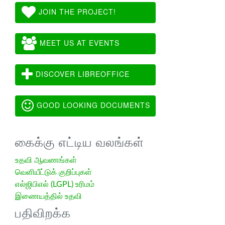
JOIN THE PROJECT!
MEET US AT EVENTS
DISCOVER LIBREOFFICE
GOOD LOOKING DOCUMENTS
கைக்கு எட்டிய வலங்கள்
உதவி ஆவணங்கள்
வெளியீட்டுக் குறிப்புகள்
எல்ஜிபிஎல் (LGPL) உரிமம்
இணையத்தில் உதவி
பதிவிறக்க