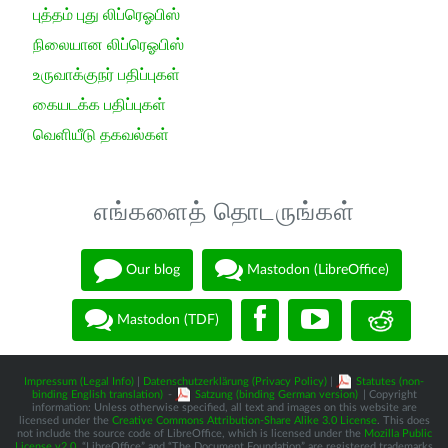
புத்தம் புது லிப்ரெஓபிஸ்
நிலையான லிப்ரெஓபிஸ்
உருவாக்குநர் பதிப்புகள்
கையடக்க பதிப்புகள்
வெளியீடு தகவல்கள்
எங்களைத் தொடருங்கள்
Our blog
Mastodon (LibreOffice)
Mastodon (TDF)
Impressum (Legal Info)
|
Datenschutzerklärung (Privacy Policy)
|
Statutes (non-
binding English translation)
-
Satzung (binding German version)
| Copyright
information: Unless otherwise specified, all text and images on this website are
licensed under the
Creative Commons Attribution-Share Alike 3.0 License
. This does
not include the source code of LibreOffice, which is licensed under the
Mozilla Public
License v2.0
. “LibreOffice” and “The Document Foundation” are registered trademarks