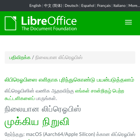
English
|
中文 (简体)
|
Deutsch
|
Español
|
Français
|
Italiano
|
More...
பதிவிறக்க
/
நிலையான லிப்ரெஓபிஸ்
லிபிரெஓபிஸை எளிதாக புரிந்துகொண்டு பயன்படுத்தலாம்
லிப்ரெஓபிஸின் வணிக ஆதரவிற்கு
எங்கள் சான்றிதழ் பெற்ற
கூட்டளிகளைப்
பாருங்கள்.
நிலையான லிப்ரெஓபிஸ்
முக்கிய நிறுவி
தேர்ந்தது: macOS (Aarch64/Apple Silicon) க்கான லிப்ரெஓபிஸ்