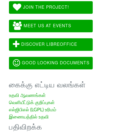
JOIN THE PROJECT!
MEET US AT EVENTS
DISCOVER LIBREOFFICE
GOOD LOOKING DOCUMENTS
கைக்கு எட்டிய வலங்கள்
உதவி ஆவணங்கள்
வெளியீட்டுக் குறிப்புகள்
எல்ஜிபிஎல் (LGPL) உரிமம்
இணையத்தில் உதவி
பதிவிறக்க