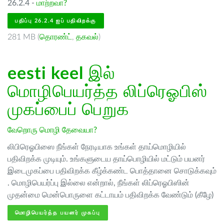
26.2.4 -
மாற்றவா?
பதிப்பு 26.2.4 ஐப் பதிவிறக்கு
281 MB (
தொரண்ட்
,
தகவல்
)
eesti keel
இல்
மொழிபெயர்த்த லிப்ரெஓபிஸ்
முகப்பைப் பெறுக
வேறொரு மொழி தேவையா?
லிபிரெஓபிஸை நீங்கள் நேரடியாக உங்கள் தாய்மொழியில்
பதிவிறக்க முடியும். உங்களுடைய தாய்பொழியில் மட்டும் பயனர்
இடைமுகப்பை பதிவிறக்க கீழ்க்கண்ட பொத்தானை சொடுக்கவும்
. மொழிபெயர்ப்பு இல்லை என்றால், நீங்கள் லிப்ரெஓபிஸின்
முதன்மை மென்பொருளை கட்டாயம் பதிவிறக்க வேண்டும் (கீழே)
மொழிபெயர்த்த பயனர் முகப்பு