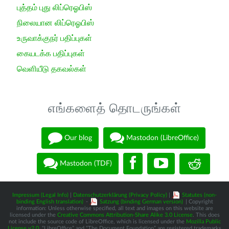
புத்தம் புது லிப்ரெஓபிஸ்
நிலையான லிப்ரெஓபிஸ்
உருவாக்குநர் பதிப்புகள்
கையடக்க பதிப்புகள்
வெளியீடு தகவல்கள்
எங்களைத் தொடருங்கள்
Our blog
Mastodon (LibreOffice)
Mastodon (TDF)
Impressum (Legal Info)
|
Datenschutzerklärung (Privacy Policy)
|
Statutes (non-
binding English translation)
-
Satzung (binding German version)
| Copyright
information: Unless otherwise specified, all text and images on this website are
licensed under the
Creative Commons Attribution-Share Alike 3.0 License
. This does
not include the source code of LibreOffice, which is licensed under the
Mozilla Public
License v2.0
. “LibreOffice” and “The Document Foundation” are registered trademarks