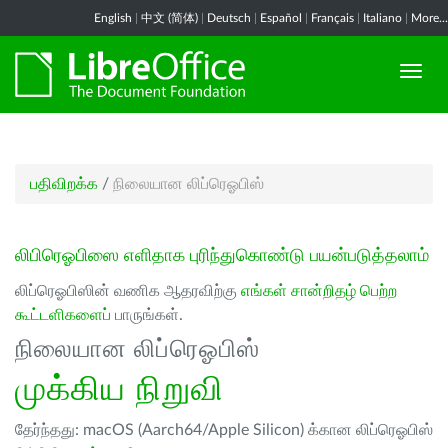
English
|
中文 (简体)
|
Deutsch
|
Español
|
Français
|
Italiano
|
More...
பதிவிறக்க
/
நிலையான லிப்ரெஓபிஸ்
லிபிரெஓபிஸை எளிதாக புரிந்துகொண்டு பயன்படுத்தலாம்
லிப்ரெஓபிஸின் வணிக ஆதரவிற்கு
எங்கள் சான்றிதழ் பெற்ற
கூட்டளிகளைப்
பாருங்கள்.
நிலையான லிப்ரெஓபிஸ்
முக்கிய நிறுவி
தேர்ந்தது: macOS (Aarch64/Apple Silicon) க்கான லிப்ரெஓபிஸ்