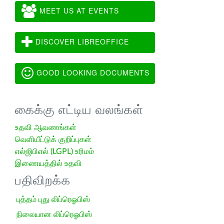
MEET US AT EVENTS
DISCOVER LIBREOFFICE
GOOD LOOKING DOCUMENTS
கைக்கு எட்டிய வலங்கள்
உதவி ஆவணங்கள்
வெளியீட்டுக் குறிப்புகள்
எல்ஜிபிஎல் (LGPL) உரிமம்
இணையத்தில் உதவி
பதிவிறக்க
புத்தம் புது லிப்ரெஓபிஸ்
நிலையான லிப்ரெஓபிஸ்