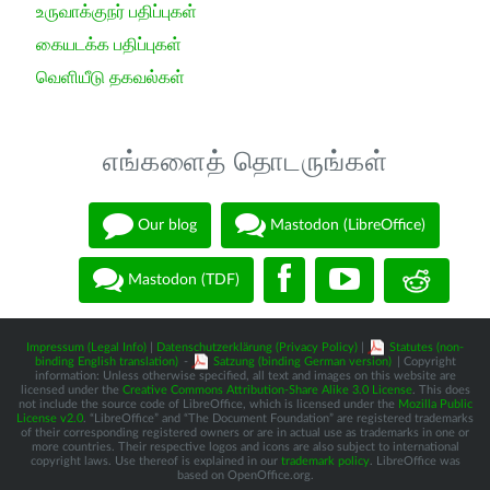
உருவாக்குநர் பதிப்புகள்
கையடக்க பதிப்புகள்
வெளியீடு தகவல்கள்
எங்களைத் தொடருங்கள்
Our blog
Mastodon (LibreOffice)
Mastodon (TDF)
Impressum (Legal Info)
|
Datenschutzerklärung (Privacy Policy)
|
Statutes (non-
binding English translation)
-
Satzung (binding German version)
| Copyright
information: Unless otherwise specified, all text and images on this website are
licensed under the
Creative Commons Attribution-Share Alike 3.0 License
. This does
not include the source code of LibreOffice, which is licensed under the
Mozilla Public
License v2.0
. “LibreOffice” and “The Document Foundation” are registered trademarks
of their corresponding registered owners or are in actual use as trademarks in one or
more countries. Their respective logos and icons are also subject to international
copyright laws. Use thereof is explained in our
trademark policy
. LibreOffice was
based on OpenOffice.org.