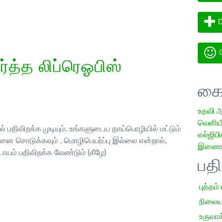
D
G
த்த லிப்ரெஓபிஸ்
கை
உதவி 
வெளியீட
 பதிவிறக்க முடியும். உங்களுடைய தாய்பொழியில் மட்டும்
எல்ஜிபி
ை சொடுக்கவும் . மொழிபெயர்ப்பு இல்லை என்றால்,
இணையத
ாயம் பதிவிறக்க வேண்டும் (கீழே)
பத
புத்தம்
நிலைய
உருவாக்