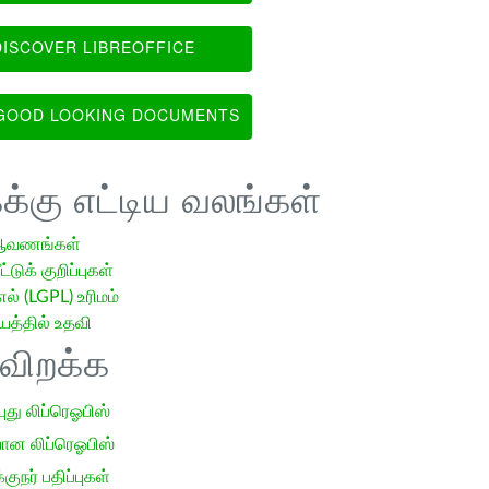
ISCOVER LIBREOFFICE
OOD LOOKING DOCUMENTS
க்கு எட்டிய வலங்கள்
ஆவணங்கள்
்டுக் குறிப்புகள்
எல் (LGPL) உரிமம்
்தில் உதவி
ிவிறக்க
 புது லிப்ரெஓபிஸ்
ான லிப்ரெஓபிஸ்
குநர் பதிப்புகள்