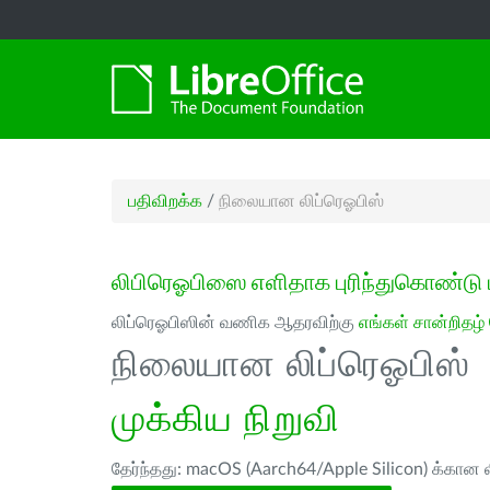
பதிவிறக்க
/
நிலையான லிப்ரெஓபிஸ்
லிபிரெஓபிஸை எளிதாக புரிந்துகொண்டு 
லிப்ரெஓபிஸின் வணிக ஆதரவிற்கு
எங்கள் சான்றிதழ்
நிலையான லிப்ரெஓபிஸ்
முக்கிய நிறுவி
தேர்ந்தது: macOS (Aarch64/Apple Silicon) க்கான ல