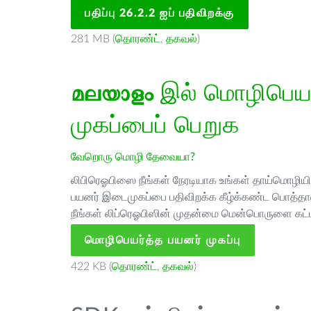
பதிப்பு 26.2.2 ஐப் பதிவிறக்கு
281 MB (
தொரண்ட்
,
தகவல்
)
മലയാളം
இல் மொழிபெயர்
முகப்பைப் பெறுக
வேறொரு மொழி தேவையா?
லிபிரெஓபிஸை நீங்கள் நேரடியாக உங்கள் தாய்மொழியில்
பயனர் இடைமுகப்பை பதிவிறக்க கீழ்க்கண்ட பொத்தான
நீங்கள் லிப்ரெஓபிஸின் முதன்மை மென்பொருளை கட்ட
மொழிபெயர்த்த பயனர் முகப்பு
422 KB (
தொரண்ட்
,
தகவல்
)