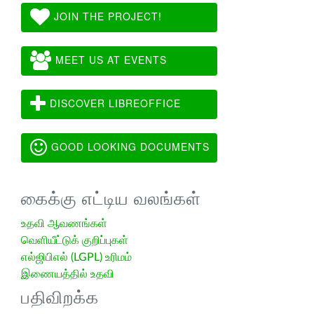
JOIN THE PROJECT!
MEET US AT EVENTS
DISCOVER LIBREOFFICE
GOOD LOOKING DOCUMENTS
கைக்கு எட்டிய வலங்கள்
உதவி ஆவணங்கள்
வெளியீட்டுக் குறிப்புகள்
எல்ஜிபிஎல் (LGPL) உரிமம்
இணையத்தில் உதவி
பதிவிறக்க