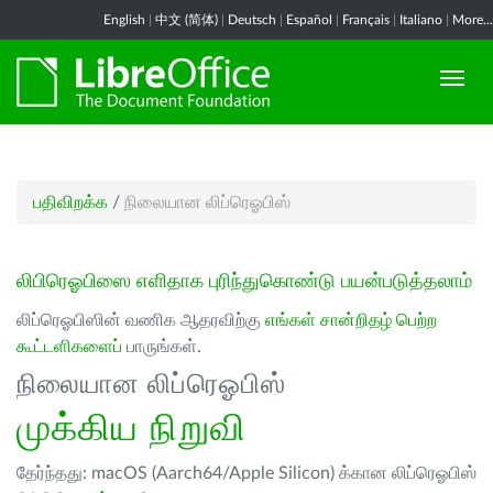
English
|
中文 (简体)
|
Deutsch
|
Español
|
Français
|
Italiano
|
More...
பதிவிறக்க
/
நிலையான லிப்ரெஓபிஸ்
லிபிரெஓபிஸை எளிதாக புரிந்துகொண்டு பயன்படுத்தலாம்
லிப்ரெஓபிஸின் வணிக ஆதரவிற்கு
எங்கள் சான்றிதழ் பெற்ற
கூட்டளிகளைப்
பாருங்கள்.
நிலையான லிப்ரெஓபிஸ்
முக்கிய நிறுவி
தேர்ந்தது: macOS (Aarch64/Apple Silicon) க்கான லிப்ரெஓபிஸ்