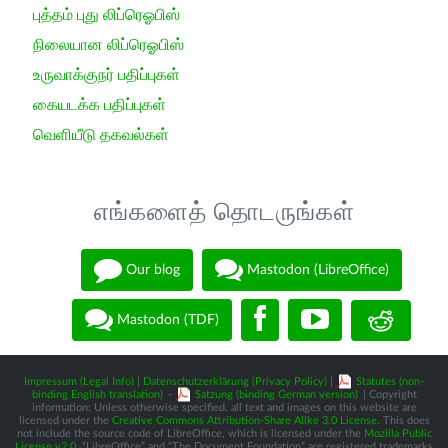
புத்தம் புது லிப்ரெஓபிஸ்
நிலையான லிப்ரெஓபிஸ்
உருவாக்குநர் பதிப்புகள்
கையடக்க பதிப்புகள்
வெளியீடு தகவல்கள்
எங்களைத் தொடருங்கள்
Our blog
Mastodon (LibreOffice)
Mastodon (TDF)
Impressum (Legal Info)
|
Datenschutzerklärung (Privacy Policy)
|
Statutes (non-
binding English translation)
-
Satzung (binding German version)
| Copyright
information: Unless otherwise specified, all text and images on this website are
licensed under the
Creative Commons Attribution-Share Alike 3.0 License
. This does
not include the source code of LibreOffice, which is licensed under the
Mozilla Public
License v2.0
. “LibreOffice” and “The Document Foundation” are registered trademarks