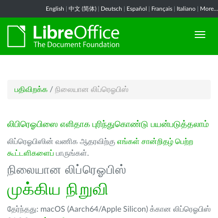
English
|
中文 (简体)
|
Deutsch
|
Español
|
Français
|
Italiano
|
More...
பதிவிறக்க
/
நிலையான லிப்ரெஓபிஸ்
லிபிரெஓபிஸை எளிதாக புரிந்துகொண்டு பயன்படுத்தலாம்
லிப்ரெஓபிஸின் வணிக ஆதரவிற்கு
எங்கள் சான்றிதழ் பெற்ற
கூட்டளிகளைப்
பாருங்கள்.
நிலையான லிப்ரெஓபிஸ்
முக்கிய நிறுவி
தேர்ந்தது: macOS (Aarch64/Apple Silicon) க்கான லிப்ரெஓபிஸ்