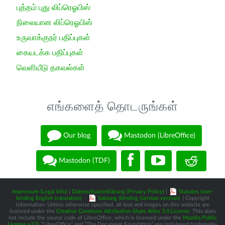
புத்தம் புது லிப்ரெஓபிஸ்
நிலையான லிப்ரெஓபிஸ்
உருவாக்குநர் பதிப்புகள்
கையடக்க பதிப்புகள்
வெளியீடு தகவல்கள்
எங்களைத் தொடருங்கள்
Our blog
Mastodon (LibreOffice)
Mastodon (TDF)
Impressum (Legal Info)
|
Datenschutzerklärung (Privacy Policy)
|
Statutes (non-
binding English translation)
-
Satzung (binding German version)
| Copyright
information: Unless otherwise specified, all text and images on this website are
licensed under the
Creative Commons Attribution-Share Alike 3.0 License
. This does
not include the source code of LibreOffice, which is licensed under the
Mozilla Public
License v2.0
. “LibreOffice” and “The Document Foundation” are registered trademarks