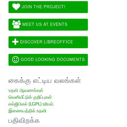
JOIN THE PROJECT!
MEET US AT EVENTS
DISCOVER LIBREOFFICE
GOOD LOOKING DOCUMENTS
கைக்கு எட்டிய வலங்கள்
உதவி ஆவணங்கள்
வெளியீட்டுக் குறிப்புகள்
எல்ஜிபிஎல் (LGPL) உரிமம்
இணையத்தில் உதவி
பதிவிறக்க