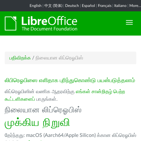
English
|
中文 (简体)
|
Deutsch
|
Español
|
Français
|
Italiano
|
More...
பதிவிறக்க
/
நிலையான லிப்ரெஓபிஸ்
லிபிரெஓபிஸை எளிதாக புரிந்துகொண்டு பயன்படுத்தலாம்
லிப்ரெஓபிஸின் வணிக ஆதரவிற்கு
எங்கள் சான்றிதழ் பெற்ற
கூட்டளிகளைப்
பாருங்கள்.
நிலையான லிப்ரெஓபிஸ்
முக்கிய நிறுவி
தேர்ந்தது: macOS (Aarch64/Apple Silicon) க்கான லிப்ரெஓபிஸ்