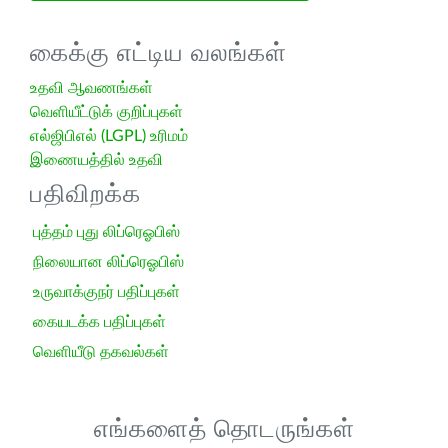
கைக்கு எட்டிய வலங்கள்
உதவி ஆவணங்கள்
வெளியீட்டுக் குறிப்புகள்
எல்ஜிபிஎல் (LGPL) உரிமம்
இணையத்தில் உதவி
பதிவிறக்க
புத்தம் புது லிப்ரெஓபிஸ்
நிலையான லிப்ரெஓபிஸ்
உருவாக்குநர் பதிப்புகள்
கையடக்க பதிப்புகள்
வெளியீடு தகவல்கள்
எங்களைத் தொடருங்கள்