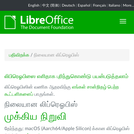
English
|
中文 (简体)
|
Deutsch
|
Español
|
Français
|
Italiano
|
More...
பதிவிறக்க
/
நிலையான லிப்ரெஓபிஸ்
லிபிரெஓபிஸை எளிதாக புரிந்துகொண்டு பயன்படுத்தலாம்
லிப்ரெஓபிஸின் வணிக ஆதரவிற்கு
எங்கள் சான்றிதழ் பெற்ற
கூட்டளிகளைப்
பாருங்கள்.
நிலையான லிப்ரெஓபிஸ்
முக்கிய நிறுவி
தேர்ந்தது: macOS (Aarch64/Apple Silicon) க்கான லிப்ரெஓபிஸ்