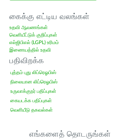
கைக்கு எட்டிய வலங்கள்
உதவி ஆவணங்கள்
வெளியீட்டுக் குறிப்புகள்
எல்ஜிபிஎல் (LGPL) உரிமம்
இணையத்தில் உதவி
பதிவிறக்க
புத்தம் புது லிப்ரெஓபிஸ்
நிலையான லிப்ரெஓபிஸ்
உருவாக்குநர் பதிப்புகள்
கையடக்க பதிப்புகள்
வெளியீடு தகவல்கள்
எங்களைத் தொடருங்கள்