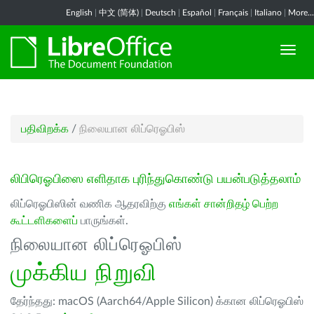
English
|
中文 (简体)
|
Deutsch
|
Español
|
Français
|
Italiano
|
More...
பதிவிறக்க
/
நிலையான லிப்ரெஓபிஸ்
லிபிரெஓபிஸை எளிதாக புரிந்துகொண்டு பயன்படுத்தலாம்
லிப்ரெஓபிஸின் வணிக ஆதரவிற்கு
எங்கள் சான்றிதழ் பெற்ற
கூட்டளிகளைப்
பாருங்கள்.
நிலையான லிப்ரெஓபிஸ்
முக்கிய நிறுவி
தேர்ந்தது: macOS (Aarch64/Apple Silicon) க்கான லிப்ரெஓபிஸ்