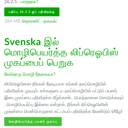
26.2.5 -
மாற்றவா?
பதிப்பு 26.2.5 ஐப் பதிவிறக்கு
284 MB (
தொரண்ட்
,
தகவல்
)
Svenska
இல்
மொழிபெயர்த்த லிப்ரெஓபிஸ்
முகப்பைப் பெறுக
வேறொரு மொழி தேவையா?
லிபிரெஓபிஸை நீங்கள் நேரடியாக உங்கள் தாய்மொழியில்
பதிவிறக்க முடியும். உங்களுடைய தாய்பொழியில் மட்டும் பயனர்
இடைமுகப்பை பதிவிறக்க கீழ்க்கண்ட பொத்தானை சொடுக்கவும்
. மொழிபெயர்ப்பு இல்லை என்றால், நீங்கள் லிப்ரெஓபிஸின்
முதன்மை மென்பொருளை கட்டாயம் பதிவிறக்க வேண்டும் (கீழே)
மொழிபெயர்த்த பயனர் முகப்பு