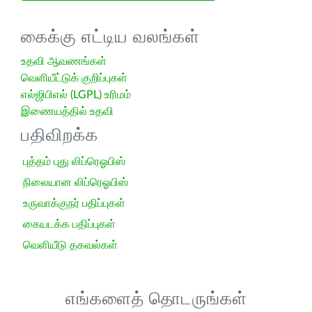
கைக்கு எட்டிய வலங்கள்
உதவி ஆவணங்கள்
வெளியீட்டுக் குறிப்புகள்
எல்ஜிபிஎல் (LGPL) உரிமம்
இணையத்தில் உதவி
பதிவிறக்க
புத்தம் புது லிப்ரெஓபிஸ்
நிலையான லிப்ரெஓபிஸ்
உருவாக்குநர் பதிப்புகள்
கையடக்க பதிப்புகள்
வெளியீடு தகவல்கள்
எங்களைத் தொடருங்கள்