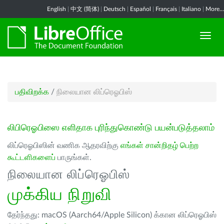
English
|
中文 (简体)
|
Deutsch
|
Español
|
Français
|
Italiano
|
More...
பதிவிறக்க
/
நிலையான லிப்ரெஓபிஸ்
லிபிரெஓபிஸை எளிதாக புரிந்துகொண்டு பயன்படுத்தலாம்
லிப்ரெஓபிஸின் வணிக ஆதரவிற்கு
எங்கள் சான்றிதழ் பெற்ற
கூட்டளிகளைப்
பாருங்கள்.
நிலையான லிப்ரெஓபிஸ்
முக்கிய நிறுவி
தேர்ந்தது: macOS (Aarch64/Apple Silicon) க்கான லிப்ரெஓபிஸ்