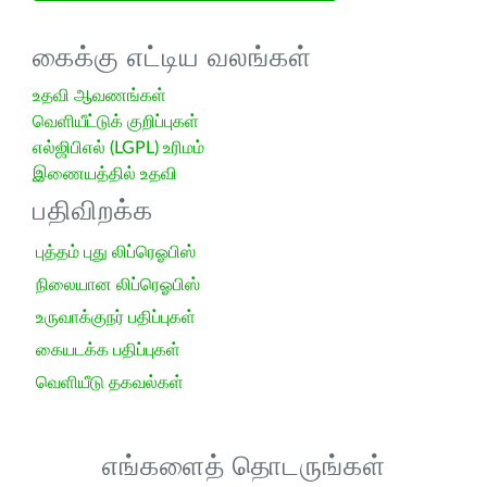
கைக்கு எட்டிய வலங்கள்
உதவி ஆவணங்கள்
வெளியீட்டுக் குறிப்புகள்
எல்ஜிபிஎல் (LGPL) உரிமம்
இணையத்தில் உதவி
பதிவிறக்க
புத்தம் புது லிப்ரெஓபிஸ்
நிலையான லிப்ரெஓபிஸ்
உருவாக்குநர் பதிப்புகள்
கையடக்க பதிப்புகள்
வெளியீடு தகவல்கள்
எங்களைத் தொடருங்கள்