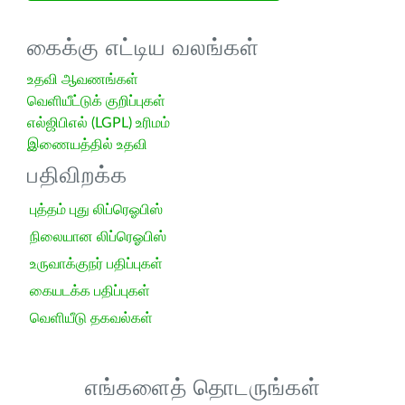
கைக்கு எட்டிய வலங்கள்
உதவி ஆவணங்கள்
வெளியீட்டுக் குறிப்புகள்
எல்ஜிபிஎல் (LGPL) உரிமம்
இணையத்தில் உதவி
பதிவிறக்க
புத்தம் புது லிப்ரெஓபிஸ்
நிலையான லிப்ரெஓபிஸ்
உருவாக்குநர் பதிப்புகள்
கையடக்க பதிப்புகள்
வெளியீடு தகவல்கள்
எங்களைத் தொடருங்கள்