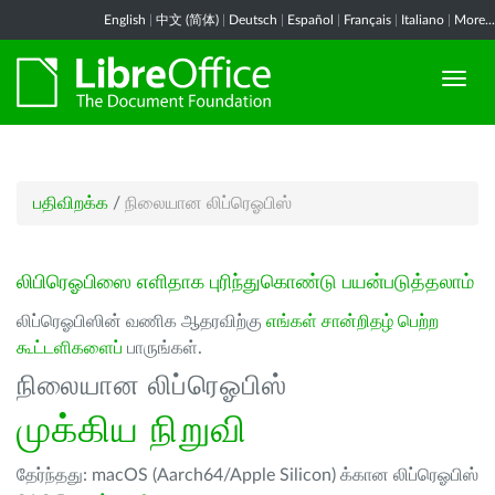
English
|
中文 (简体)
|
Deutsch
|
Español
|
Français
|
Italiano
|
More...
பதிவிறக்க
/
நிலையான லிப்ரெஓபிஸ்
லிபிரெஓபிஸை எளிதாக புரிந்துகொண்டு பயன்படுத்தலாம்
லிப்ரெஓபிஸின் வணிக ஆதரவிற்கு
எங்கள் சான்றிதழ் பெற்ற
கூட்டளிகளைப்
பாருங்கள்.
நிலையான லிப்ரெஓபிஸ்
முக்கிய நிறுவி
தேர்ந்தது: macOS (Aarch64/Apple Silicon) க்கான லிப்ரெஓபிஸ்