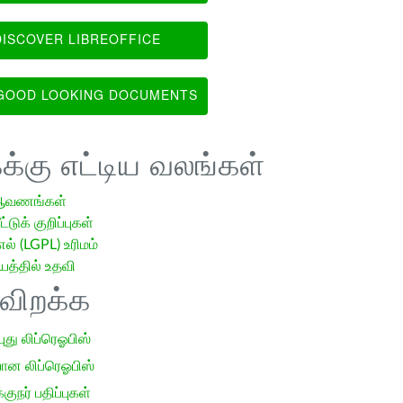
ISCOVER LIBREOFFICE
OOD LOOKING DOCUMENTS
க்கு எட்டிய வலங்கள்
ஆவணங்கள்
்டுக் குறிப்புகள்
எல் (LGPL) உரிமம்
்தில் உதவி
ிவிறக்க
 புது லிப்ரெஓபிஸ்
ான லிப்ரெஓபிஸ்
குநர் பதிப்புகள்