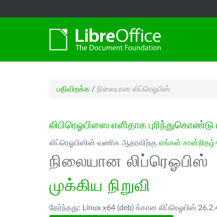
பதிவிறக்க
/
நிலையான லிப்ரெஓபிஸ்
லிபிரெஓபிஸை எளிதாக புரிந்துகொண்டு 
லிப்ரெஓபிஸின் வணிக ஆதரவிற்கு
எங்கள் சான்றிதழ்
நிலையான லிப்ரெஓபிஸ்
முக்கிய நிறுவி
தேர்ந்தது: Linux x64 (deb) க்கான லிப்ரெஓபிஸ் 26.2.