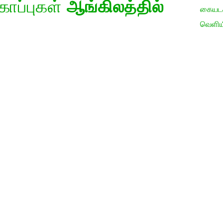
கோப்புகள்
ஆங்கிலத்தில்
கையடக்
வெளிய