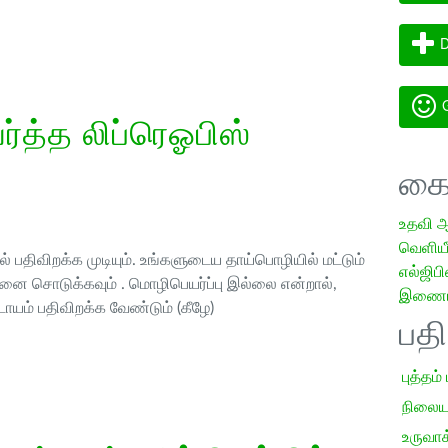
D
G
த்த லிப்ரெஓபிஸ்
கை
உதவி 
வெளியீட
 பதிவிறக்க முடியும். உங்களுடைய தாய்பொழியில் மட்டும்
எல்ஜிபி
ை சொடுக்கவும் . மொழிபெயர்ப்பு இல்லை என்றால்,
இணையத
ாயம் பதிவிறக்க வேண்டும் (கீழே)
பத
புத்தம்
நிலைய
உருவாக்