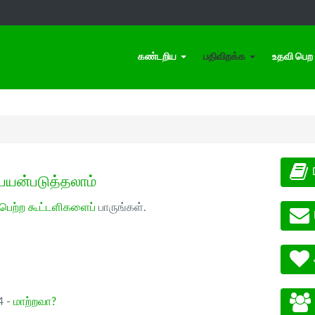
கண்டறிய
பதிவிறக்க
உதவி பெற
பயன்படுத்தலாம்
 பெற்ற கூட்டளிகளைப்
பாருங்கள்.
4 -
மாற்றவா?