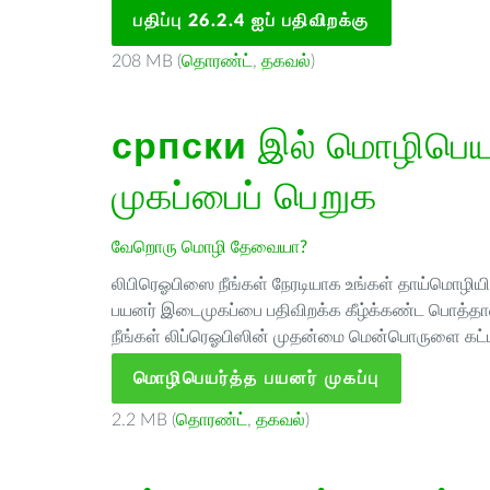
பதிப்பு 26.2.4 ஐப் பதிவிறக்கு
208 MB (
தொரண்ட்
,
தகவல்
)
српски
இல் மொழிபெயர்
முகப்பைப் பெறுக
வேறொரு மொழி தேவையா?
லிபிரெஓபிஸை நீங்கள் நேரடியாக உங்கள் தாய்மொழியில்
பயனர் இடைமுகப்பை பதிவிறக்க கீழ்க்கண்ட பொத்தான
நீங்கள் லிப்ரெஓபிஸின் முதன்மை மென்பொருளை கட்ட
மொழிபெயர்த்த பயனர் முகப்பு
2.2 MB (
தொரண்ட்
,
தகவல்
)