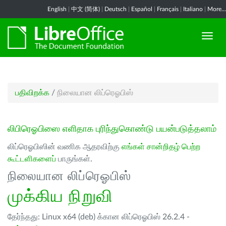
English
|
中文 (简体)
|
Deutsch
|
Español
|
Français
|
Italiano
|
More...
பதிவிறக்க
/
நிலையான லிப்ரெஓபிஸ்
லிபிரெஓபிஸை எளிதாக புரிந்துகொண்டு பயன்படுத்தலாம்
லிப்ரெஓபிஸின் வணிக ஆதரவிற்கு
எங்கள் சான்றிதழ் பெற்ற
கூட்டளிகளைப்
பாருங்கள்.
நிலையான லிப்ரெஓபிஸ்
முக்கிய நிறுவி
தேர்ந்தது: Linux x64 (deb) க்கான லிப்ரெஓபிஸ் 26.2.4 -