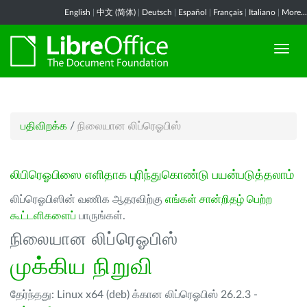
English
|
中文 (简体)
|
Deutsch
|
Español
|
Français
|
Italiano
|
More...
பதிவிறக்க
/
நிலையான லிப்ரெஓபிஸ்
லிபிரெஓபிஸை எளிதாக புரிந்துகொண்டு பயன்படுத்தலாம்
லிப்ரெஓபிஸின் வணிக ஆதரவிற்கு
எங்கள் சான்றிதழ் பெற்ற
கூட்டளிகளைப்
பாருங்கள்.
நிலையான லிப்ரெஓபிஸ்
முக்கிய நிறுவி
தேர்ந்தது: Linux x64 (deb) க்கான லிப்ரெஓபிஸ் 26.2.3 -