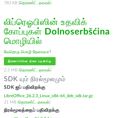
783 KB (
தொரண்ட்
,
தகவல்
)
லிப்ரெஓபிஸின் உதவிக்
கோப்புகள்
Dolnoserbšćina
மொழியில்
வேறொரு மொழி தேவையா?
இணைப்பில்லா நிலை உதவிக்கு
2.5 MB (
தொரண்ட்
,
தகவல்
)
SDK யும் நிரல்மூலமும்
SDK ஐப் பதிவிறக்கு
LibreOffice_26.2.3_Linux_x86-64_deb_sdk.tar.gz
21 MB (
தொரண்ட்
,
தகவல்
)
நிரல்மூலத்தைப் பதிவிறக்கு