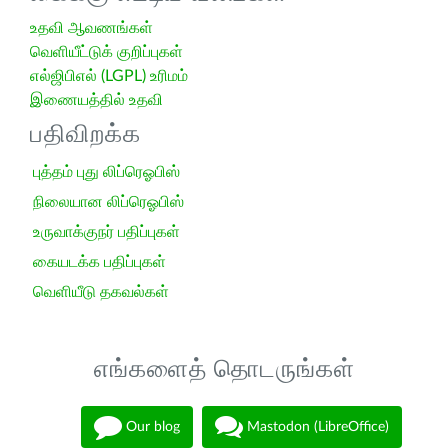
உதவி ஆவணங்கள்
வெளியீட்டுக் குறிப்புகள்
எல்ஜிபிஎல் (LGPL) உரிமம்
இணையத்தில் உதவி
பதிவிறக்க
புத்தம் புது லிப்ரெஓபிஸ்
நிலையான லிப்ரெஓபிஸ்
உருவாக்குநர் பதிப்புகள்
கையடக்க பதிப்புகள்
வெளியீடு தகவல்கள்
எங்களைத் தொடருங்கள்
Our blog
Mastodon (LibreOffice)