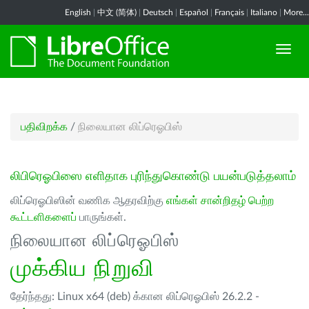
English
|
中文 (简体)
|
Deutsch
|
Español
|
Français
|
Italiano
|
More...
பதிவிறக்க
/
நிலையான லிப்ரெஓபிஸ்
லிபிரெஓபிஸை எளிதாக புரிந்துகொண்டு பயன்படுத்தலாம்
லிப்ரெஓபிஸின் வணிக ஆதரவிற்கு
எங்கள் சான்றிதழ் பெற்ற
கூட்டளிகளைப்
பாருங்கள்.
நிலையான லிப்ரெஓபிஸ்
முக்கிய நிறுவி
தேர்ந்தது: Linux x64 (deb) க்கான லிப்ரெஓபிஸ் 26.2.2 -