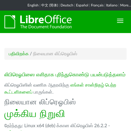
English
|
中文 (简体)
|
Deutsch
|
Español
|
Français
|
Italiano
|
More...
பதிவிறக்க
/
நிலையான லிப்ரெஓபிஸ்
லிபிரெஓபிஸை எளிதாக புரிந்துகொண்டு பயன்படுத்தலாம்
லிப்ரெஓபிஸின் வணிக ஆதரவிற்கு
எங்கள் சான்றிதழ் பெற்ற
கூட்டளிகளைப்
பாருங்கள்.
நிலையான லிப்ரெஓபிஸ்
முக்கிய நிறுவி
தேர்ந்தது: Linux x64 (deb) க்கான லிப்ரெஓபிஸ் 26.2.2 -