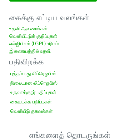
கைக்கு எட்டிய வலங்கள்
உதவி ஆவணங்கள்
வெளியீட்டுக் குறிப்புகள்
எல்ஜிபிஎல் (LGPL) உரிமம்
இணையத்தில் உதவி
பதிவிறக்க
புத்தம் புது லிப்ரெஓபிஸ்
நிலையான லிப்ரெஓபிஸ்
உருவாக்குநர் பதிப்புகள்
கையடக்க பதிப்புகள்
வெளியீடு தகவல்கள்
எங்களைத் தொடருங்கள்