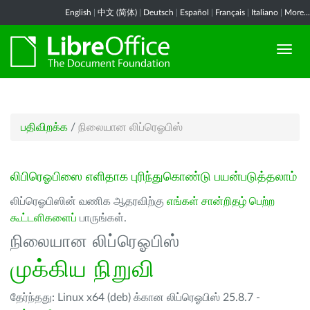
English
|
中文 (简体)
|
Deutsch
|
Español
|
Français
|
Italiano
|
More...
பதிவிறக்க
/
நிலையான லிப்ரெஓபிஸ்
லிபிரெஓபிஸை எளிதாக புரிந்துகொண்டு பயன்படுத்தலாம்
லிப்ரெஓபிஸின் வணிக ஆதரவிற்கு
எங்கள் சான்றிதழ் பெற்ற
கூட்டளிகளைப்
பாருங்கள்.
நிலையான லிப்ரெஓபிஸ்
முக்கிய நிறுவி
தேர்ந்தது: Linux x64 (deb) க்கான லிப்ரெஓபிஸ் 25.8.7 -