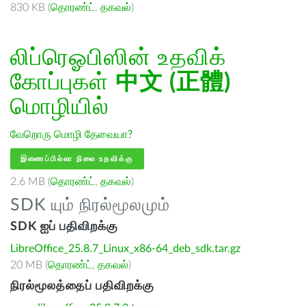
830 KB (
தொரண்ட்
,
தகவல்
)
லிப்ரெஓபிஸின் உதவிக்
கோப்புகள்
中文 (正體)
மொழியில்
வேறொரு மொழி தேவையா?
இணைப்பில்லா நிலை உதவிக்கு
2.6 MB (
தொரண்ட்
,
தகவல்
)
SDK யும் நிரல்மூலமும்
SDK ஐப் பதிவிறக்கு
LibreOffice_25.8.7_Linux_x86-64_deb_sdk.tar.gz
20 MB (
தொரண்ட்
,
தகவல்
)
நிரல்மூலத்தைப் பதிவிறக்கு