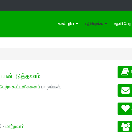
கண்டறிய
பதிவிறக்க
உதவி பெற
பயன்படுத்தலாம்
 பெற்ற கூட்டளிகளைப்
பாருங்கள்.
5 -
மாற்றவா?