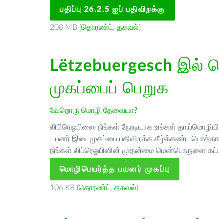
பதிப்பு 26.2.5 ஐப் பதிவிறக்கு
208 MB (
தொரண்ட்
,
தகவல்
)
Lëtzebuergesch
இல் ம
முகப்பைப் பெறுக
வேறொரு மொழி தேவையா?
லிபிரெஓபிஸை நீங்கள் நேரடியாக உங்கள் தாய்மொழியில்
பயனர் இடைமுகப்பை பதிவிறக்க கீழ்க்கண்ட பொத்தான
நீங்கள் லிப்ரெஓபிஸின் முதன்மை மென்பொருளை கட்ட
மொழிபெயர்த்த பயனர் முகப்பு
106 KB (
தொரண்ட்
,
தகவல்
)