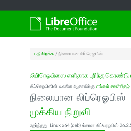
பதிவிறக்க
/
நிலையான லிப்ரெஓபிஸ்
லிபிரெஓபிஸை எளிதாக புரிந்துகொண்டு 
லிப்ரெஓபிஸின் வணிக ஆதரவிற்கு
எங்கள் சான்றிதழ்
நிலையான லிப்ரெஓபிஸ்
முக்கிய நிறுவி
தேர்ந்தது: Linux x64 (deb) க்கான லிப்ரெஓபிஸ் 26.2.