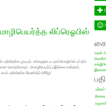
D
G
ொழிபெயர்த்த லிப்ரெஓபிஸ்
கை
உதவி 
வெளியீட
 பதிவிறக்க முடியும். உங்களுடைய தாய்பொழியில் மட்டும்
எல்ஜிபி
ை சொடுக்கவும் . மொழிபெயர்ப்பு இல்லை என்றால்,
இணையத
ாயம் பதிவிறக்க வேண்டும் (கீழே)
பத
புத்தம்
நிலைய
உருவாக்