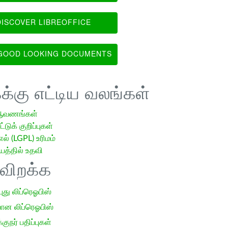
ISCOVER LIBREOFFICE
OOD LOOKING DOCUMENTS
க்கு எட்டிய வலங்கள்
ஆவணங்கள்
்டுக் குறிப்புகள்
எல் (LGPL) உரிமம்
்தில் உதவி
ிவிறக்க
 புது லிப்ரெஓபிஸ்
ான லிப்ரெஓபிஸ்
குநர் பதிப்புகள்