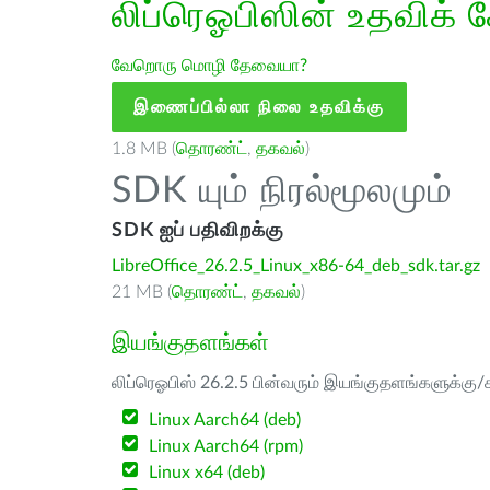
லிப்ரெஓபிஸின் உதவிக் 
வேறொரு மொழி தேவையா?
இணைப்பில்லா நிலை உதவிக்கு
1.8 MB (
தொரண்ட்
,
தகவல்
)
SDK யும் நிரல்மூலமும்
SDK ஐப் பதிவிறக்கு
LibreOffice_26.2.5_Linux_x86-64_deb_sdk.tar.gz
21 MB (
தொரண்ட்
,
தகவல்
)
இயங்குதளங்கள்
லிப்ரெஓபிஸ் 26.2.5 பின்வரும் இயங்குதளங்களுக்கு/க
Linux Aarch64 (deb)
Linux Aarch64 (rpm)
Linux x64 (deb)