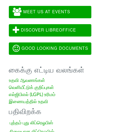
MEET US AT EVENTS
DISCOVER LIBREOFFICE
GOOD LOOKING DOCUMENTS
கைக்கு எட்டிய வலங்கள்
உதவி ஆவணங்கள்
வெளியீட்டுக் குறிப்புகள்
எல்ஜிபிஎல் (LGPL) உரிமம்
இணையத்தில் உதவி
பதிவிறக்க
புத்தம் புது லிப்ரெஓபிஸ்
நிலையான லிப்ரெஓபிஸ்