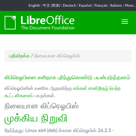
English
|
中文 (简体)
|
Deutsch
|
Español
|
Français
|
Italiano
|
More...
பதிவிறக்க
/
நிலையான லிப்ரெஓபிஸ்
லிபிரெஓபிஸை எளிதாக புரிந்துகொண்டு பயன்படுத்தலாம்
லிப்ரெஓபிஸின் வணிக ஆதரவிற்கு
எங்கள் சான்றிதழ் பெற்ற
கூட்டளிகளைப்
பாருங்கள்.
நிலையான லிப்ரெஓபிஸ்
முக்கிய நிறுவி
தேர்ந்தது: Linux x64 (deb) க்கான லிப்ரெஓபிஸ் 26.2.5 -