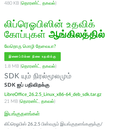
480 KB (
தொரண்ட்
,
தகவல்
)
லிப்ரெஓபிஸின் உதவிக்
கோப்புகள்
ஆங்கிலத்தில்
வேறொரு மொழி தேவையா?
இணைப்பில்லா நிலை உதவிக்கு
1.8 MB (
தொரண்ட்
,
தகவல்
)
SDK யும் நிரல்மூலமும்
SDK ஐப் பதிவிறக்கு
LibreOffice_26.2.5_Linux_x86-64_deb_sdk.tar.gz
21 MB (
தொரண்ட்
,
தகவல்
)
இயங்குதளங்கள்
லிப்ரெஓபிஸ் 26.2.5 பின்வரும் இயங்குதளங்களுக்கு/