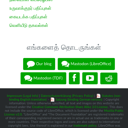
உருவாக்குநர் பதிப்புகள்
கையடக்க பதிப்புகள்
வெளியீடு தகவல்கள்
எங்களைத் தொடருங்கள்
Our blog
Mastodon (LibreOffice)
Mastodon (TDF)
Impressum (Legal Info)
|
Datenschutzerklärung (Privacy Policy)
|
Statutes (non-
binding English translation)
-
Satzung (binding German version)
| Copyright
information: Unless otherwise specified, all text and images on this website are
licensed under the
Creative Commons Attribution-Share Alike 3.0 License
. This does
not include the source code of LibreOffice, which is licensed under the
Mozilla Public
License v2.0
. “LibreOffice” and “The Document Foundation” are registered trademarks
of their corresponding registered owners or are in actual use as trademarks in one or
more countries. Their respective logos and icons are also subject to international
copyright laws. Use thereof is explained in our
trademark policy
. LibreOffice was