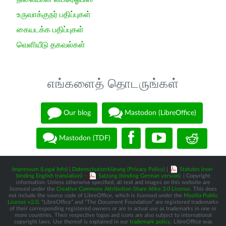
உருவாக்குநர் பதிப்புகள்
கையடக்க பதிப்புகள்
வெளியீடு தகவல்கள்
எங்களைத் தொடருங்கள்
Our blog
Mastodon (LibreOffice)
Mastodon (TDF)
Impressum (Legal Info)
|
Datenschutzerklärung (Privacy Policy)
|
Statutes (non-
binding English translation)
-
Satzung (binding German version)
| Copyright
information: Unless otherwise specified, all text and images on this website are
licensed under the
Creative Commons Attribution-Share Alike 3.0 License
. This does
not include the source code of LibreOffice, which is licensed under the
Mozilla Public
License v2.0
. “LibreOffice” and “The Document Foundation” are registered trademarks
of their corresponding registered owners or are in actual use as trademarks in one or
more countries. Their respective logos and icons are also subject to international
copyright laws. Use thereof is explained in our
trademark policy
. LibreOffice was