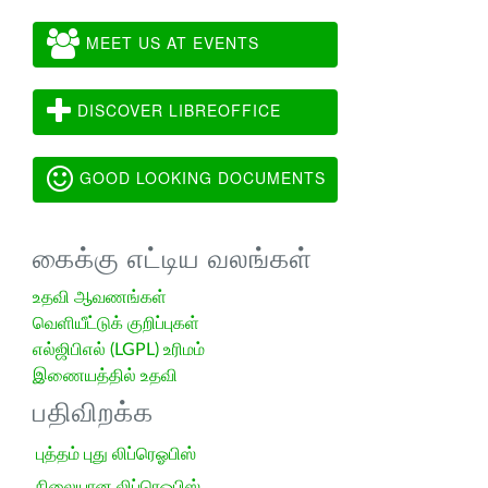
MEET US AT EVENTS
DISCOVER LIBREOFFICE
GOOD LOOKING DOCUMENTS
கைக்கு எட்டிய வலங்கள்
உதவி ஆவணங்கள்
வெளியீட்டுக் குறிப்புகள்
எல்ஜிபிஎல் (LGPL) உரிமம்
இணையத்தில் உதவி
பதிவிறக்க
புத்தம் புது லிப்ரெஓபிஸ்
நிலையான லிப்ரெஓபிஸ்