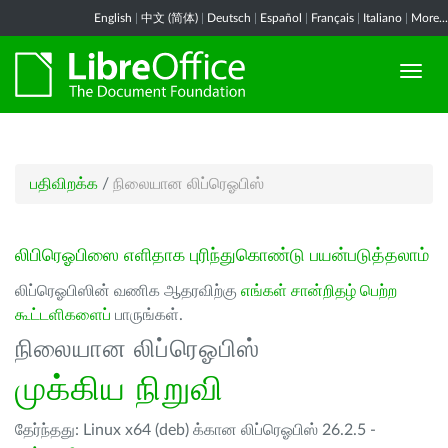
English
|
中文 (简体)
|
Deutsch
|
Español
|
Français
|
Italiano
|
More...
பதிவிறக்க
/
நிலையான லிப்ரெஓபிஸ்
லிபிரெஓபிஸை எளிதாக புரிந்துகொண்டு பயன்படுத்தலாம்
லிப்ரெஓபிஸின் வணிக ஆதரவிற்கு
எங்கள் சான்றிதழ் பெற்ற
கூட்டளிகளைப்
பாருங்கள்.
நிலையான லிப்ரெஓபிஸ்
முக்கிய நிறுவி
தேர்ந்தது: Linux x64 (deb) க்கான லிப்ரெஓபிஸ் 26.2.5 -