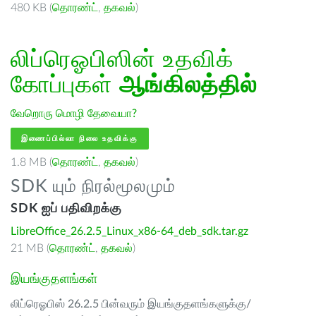
480 KB (
தொரண்ட்
,
தகவல்
)
லிப்ரெஓபிஸின் உதவிக்
கோப்புகள்
ஆங்கிலத்தில்
வேறொரு மொழி தேவையா?
இணைப்பில்லா நிலை உதவிக்கு
1.8 MB (
தொரண்ட்
,
தகவல்
)
SDK யும் நிரல்மூலமும்
SDK ஐப் பதிவிறக்கு
LibreOffice_26.2.5_Linux_x86-64_deb_sdk.tar.gz
21 MB (
தொரண்ட்
,
தகவல்
)
இயங்குதளங்கள்
லிப்ரெஓபிஸ் 26.2.5 பின்வரும் இயங்குதளங்களுக்கு/