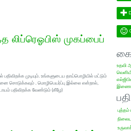
D
G
 லிப்ரெஓபிஸ் முகப்பைப்
கை
உதவி 
வெளியீட
 பதிவிறக்க முடியும். உங்களுடைய தாய்பொழியில் மட்டும்
எல்ஜிபி
ை சொடுக்கவும் . மொழிபெயர்ப்பு இல்லை என்றால்,
இணையத
ாயம் பதிவிறக்க வேண்டும் (கீழே)
பத
புத்தம்
நிலைய
உருவாக்