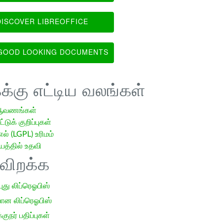
ISCOVER LIBREOFFICE
OOD LOOKING DOCUMENTS
க்கு எட்டிய வலங்கள்
ஆவணங்கள்
்டுக் குறிப்புகள்
எல் (LGPL) உரிமம்
்தில் உதவி
ிவிறக்க
 புது லிப்ரெஓபிஸ்
ான லிப்ரெஓபிஸ்
குநர் பதிப்புகள்