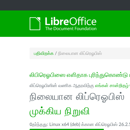
பதிவிறக்க
/
நிலையான லிப்ரெஓபிஸ்
லிபிரெஓபிஸை எளிதாக புரிந்துகொண்டு 
லிப்ரெஓபிஸின் வணிக ஆதரவிற்கு
எங்கள் சான்றிதழ்
நிலையான லிப்ரெஓபிஸ்
முக்கிய நிறுவி
தேர்ந்தது: Linux x64 (deb) க்கான லிப்ரெஓபிஸ் 26.2.