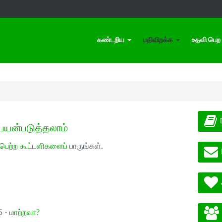
கண்டறிய
பதிவிறக்க
உதவி பெற
பயன்படுத்தலாம்
 பெற்ற கூட்டளிகளைப்
பாருங்கள்.
5 -
மாற்றவா?