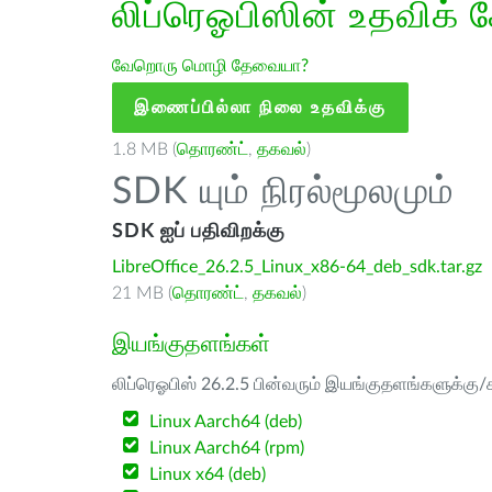
லிப்ரெஓபிஸின் உதவிக் 
வேறொரு மொழி தேவையா?
இணைப்பில்லா நிலை உதவிக்கு
1.8 MB (
தொரண்ட்
,
தகவல்
)
SDK யும் நிரல்மூலமும்
SDK ஐப் பதிவிறக்கு
LibreOffice_26.2.5_Linux_x86-64_deb_sdk.tar.gz
21 MB (
தொரண்ட்
,
தகவல்
)
இயங்குதளங்கள்
லிப்ரெஓபிஸ் 26.2.5 பின்வரும் இயங்குதளங்களுக்கு/க
Linux Aarch64 (deb)
Linux Aarch64 (rpm)
Linux x64 (deb)