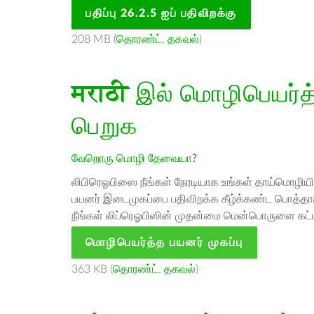
பதிப்பு 26.2.5 ஐப் பதிவிறக்கு
208 MB (
தொரண்ட்
,
தகவல்
)
मराठी
இல் மொழிபெயர்த்த
பெறுக
வேறொரு மொழி தேவையா?
லிபிரெஓபிஸை நீங்கள் நேரடியாக உங்கள் தாய்மொழியில்
பயனர் இடைமுகப்பை பதிவிறக்க கீழ்க்கண்ட பொத்தான
நீங்கள் லிப்ரெஓபிஸின் முதன்மை மென்பொருளை கட்ட
மொழிபெயர்த்த பயனர் முகப்பு
363 KB (
தொரண்ட்
,
தகவல்
)