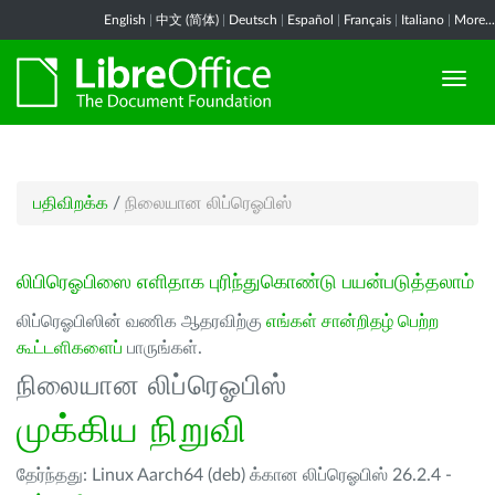
English
|
中文 (简体)
|
Deutsch
|
Español
|
Français
|
Italiano
|
More...
பதிவிறக்க
/
நிலையான லிப்ரெஓபிஸ்
லிபிரெஓபிஸை எளிதாக புரிந்துகொண்டு பயன்படுத்தலாம்
லிப்ரெஓபிஸின் வணிக ஆதரவிற்கு
எங்கள் சான்றிதழ் பெற்ற
கூட்டளிகளைப்
பாருங்கள்.
நிலையான லிப்ரெஓபிஸ்
முக்கிய நிறுவி
தேர்ந்தது: Linux Aarch64 (deb) க்கான லிப்ரெஓபிஸ் 26.2.4 -