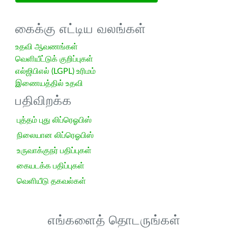
கைக்கு எட்டிய வலங்கள்
உதவி ஆவணங்கள்
வெளியீட்டுக் குறிப்புகள்
எல்ஜிபிஎல் (LGPL) உரிமம்
இணையத்தில் உதவி
பதிவிறக்க
புத்தம் புது லிப்ரெஓபிஸ்
நிலையான லிப்ரெஓபிஸ்
உருவாக்குநர் பதிப்புகள்
கையடக்க பதிப்புகள்
வெளியீடு தகவல்கள்
எங்களைத் தொடருங்கள்