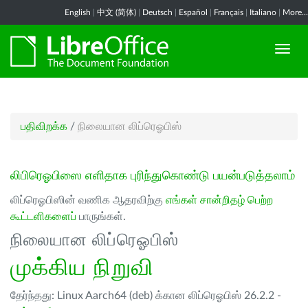
English
|
中文 (简体)
|
Deutsch
|
Español
|
Français
|
Italiano
|
More...
பதிவிறக்க
/
நிலையான லிப்ரெஓபிஸ்
லிபிரெஓபிஸை எளிதாக புரிந்துகொண்டு பயன்படுத்தலாம்
லிப்ரெஓபிஸின் வணிக ஆதரவிற்கு
எங்கள் சான்றிதழ் பெற்ற
கூட்டளிகளைப்
பாருங்கள்.
நிலையான லிப்ரெஓபிஸ்
முக்கிய நிறுவி
தேர்ந்தது: Linux Aarch64 (deb) க்கான லிப்ரெஓபிஸ் 26.2.2 -