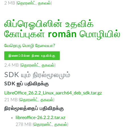
2 MB (
தொரண்ட்
,
தகவல்
)
லிப்ரெஓபிஸின் உதவிக்
கோப்புகள்
român
மொழியில்
வேறொரு மொழி தேவையா?
இணைப்பில்லா நிலை உதவிக்கு
2.4 MB (
தொரண்ட்
,
தகவல்
)
SDK யும் நிரல்மூலமும்
SDK ஐப் பதிவிறக்கு
LibreOffice_26.2.2_Linux_aarch64_deb_sdk.tar.gz
21 MB (
தொரண்ட்
,
தகவல்
)
நிரல்மூலத்தைப் பதிவிறக்கு
libreoffice-26.2.2.2.tar.xz
278 MB (
தொரண்ட்
,
தகவல்
)