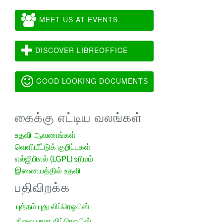
MEET US AT EVENTS
DISCOVER LIBREOFFICE
GOOD LOOKING DOCUMENTS
கைக்கு எட்டிய வலங்கள்
உதவி ஆவணங்கள்
வெளியீட்டுக் குறிப்புகள்
எல்ஜிபிஎல் (LGPL) உரிமம்
இணையத்தில் உதவி
பதிவிறக்க
புத்தம் புது லிப்ரெஓபிஸ்
நிலையான லிப்ரெஓபிஸ்