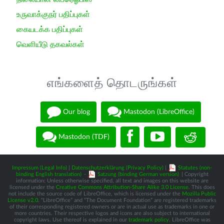
உருவாக்குநர் பதிப்புகள்
கையடக்க பதிப்புகள்
வெளியீடு தகவல்கள்
எங்களைத் தொடருங்கள்
Our blog
Mastodon (LibreOffice)
Mastodon (TDF)
Impressum (Legal Info)
|
Datenschutzerklärung (Privacy Policy)
|
Statutes (non-
binding English translation)
-
Satzung (binding German version)
| Copyright
information: Unless otherwise specified, all text and images on this website are
licensed under the
Creative Commons Attribution-Share Alike 3.0 License
. This does
not include the source code of LibreOffice, which is licensed under the
Mozilla Public
License v2.0
. “LibreOffice” and “The Document Foundation” are registered trademarks
of their corresponding registered owners or are in actual use as trademarks in one or
more countries. Their respective logos and icons are also subject to international
copyright laws. Use thereof is explained in our
trademark policy
. LibreOffice was