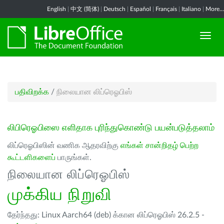
English
|
中文 (简体)
|
Deutsch
|
Español
|
Français
|
Italiano
|
More...
பதிவிறக்க
/
நிலையான லிப்ரெஓபிஸ்
லிபிரெஓபிஸை எளிதாக புரிந்துகொண்டு பயன்படுத்தலாம்
லிப்ரெஓபிஸின் வணிக ஆதரவிற்கு
எங்கள் சான்றிதழ் பெற்ற
கூட்டளிகளைப்
பாருங்கள்.
நிலையான லிப்ரெஓபிஸ்
முக்கிய நிறுவி
தேர்ந்தது: Linux Aarch64 (deb) க்கான லிப்ரெஓபிஸ் 26.2.5 -