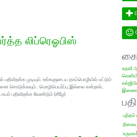
D
G
த்த லிப்ரெஓபிஸ்
கை
உதவி 
வெளியீட
 பதிவிறக்க முடியும். உங்களுடைய தாய்பொழியில் மட்டும்
எல்ஜிபி
ை சொடுக்கவும் . மொழிபெயர்ப்பு இல்லை என்றால்,
இணையத
ாயம் பதிவிறக்க வேண்டும் (கீழே)
பத
புத்தம்
நிலைய
உருவாக்