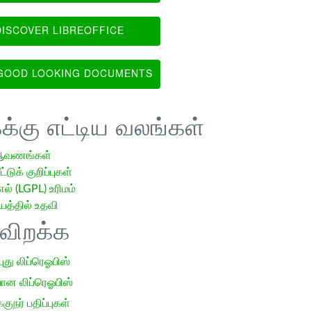
ISCOVER LIBREOFFICE
OOD LOOKING DOCUMENTS
க்கு எட்டிய வலங்கள்
ஆவணங்கள்
்டுக் குறிப்புகள்
எல் (LGPL) உரிமம்
்தில் உதவி
ிவிறக்க
 புது லிப்ரெஓபிஸ்
ான லிப்ரெஓபிஸ்
குநர் பதிப்புகள்