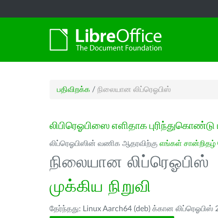
பதிவிறக்க
/
நிலையான லிப்ரெஓபிஸ்
லிபிரெஓபிஸை எளிதாக புரிந்துகொண்டு 
லிப்ரெஓபிஸின் வணிக ஆதரவிற்கு
எங்கள் சான்றிதழ்
நிலையான லிப்ரெஓபிஸ்
முக்கிய நிறுவி
தேர்ந்தது: Linux Aarch64 (deb) க்கான லிப்ரெஓபிஸ் 