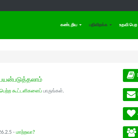
கண்டறிய
பதிவிறக்க
உதவி பெற
பயன்படுத்தலாம்
 பெற்ற கூட்டளிகளைப்
பாருங்கள்.
26.2.5 -
மாற்றவா?