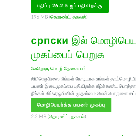
பதிப்பு 26.2.5 ஐப் பதிவிறக்கு
196 MB (
தொரண்ட்
,
தகவல்
)
српски
இல் மொழிபெயர்
முகப்பைப் பெறுக
வேறொரு மொழி தேவையா?
லிபிரெஓபிஸை நீங்கள் நேரடியாக உங்கள் தாய்மொழியில்
பயனர் இடைமுகப்பை பதிவிறக்க கீழ்க்கண்ட பொத்தான
நீங்கள் லிப்ரெஓபிஸின் முதன்மை மென்பொருளை கட்ட
மொழிபெயர்த்த பயனர் முகப்பு
2.2 MB (
தொரண்ட்
,
தகவல்
)