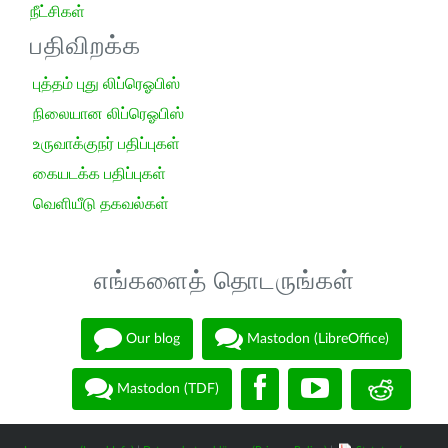
நீட்சிகள்
பதிவிறக்க
புத்தம் புது லிப்ரெஓபிஸ்
நிலையான லிப்ரெஓபிஸ்
உருவாக்குநர் பதிப்புகள்
கையடக்க பதிப்புகள்
வெளியீடு தகவல்கள்
எங்களைத் தொடருங்கள்
Our blog
Mastodon (LibreOffice)
Mastodon (TDF)