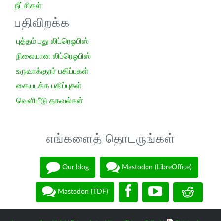
நீட்சிகள்
பதிவிறக்க
புத்தம் புது லிப்ரெஓபிஸ்
நிலையான லிப்ரெஓபிஸ்
உருவாக்குநர் பதிப்புகள்
கையடக்க பதிப்புகள்
வெளியீடு தகவல்கள்
எங்களைத் தொடருங்கள்
Our blog
Mastodon (LibreOffice)
Mastodon (TDF)