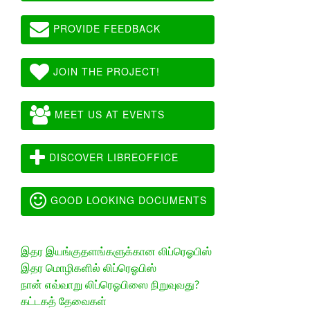
PROVIDE FEEDBACK
JOIN THE PROJECT!
MEET US AT EVENTS
DISCOVER LIBREOFFICE
GOOD LOOKING DOCUMENTS
இதர இயங்குதளங்களுக்கான லிப்ரெஓபிஸ்
இதர மொழிகளில் லிப்ரெஓபிஸ்
நான் எவ்வாறு லிப்ரெஓபிஸை நிறுவுவது?
கட்டகத் தேவைகள்